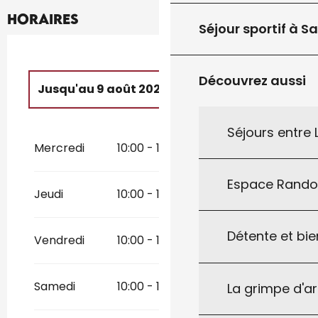
Horaires
Séjour sportif à S
Découvrez aussi
Jusqu'au
9 août 2026
Du
12 août 2026
au
16 août 2026
Séjours entre
Mercredi
10:00 - 12:00
14:00 - 18:00
Du
19 août 2026
au
23 août 2026
Espace Rand
Jeudi
10:00 - 12:00
14:00 - 18:00
Du
26 août 2026
au
30 août 2026
Détente et bie
Vendredi
10:00 - 12:00
14:00 - 18:00
Samedi
10:00 - 12:00
14:00 - 18:00
La grimpe d'a