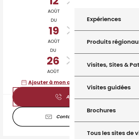
12
16
AOÛT
AOÛT
Expériences
DU
AU
19
23
Produits régionau
AOÛT
AOÛT
DU
AU
26
30
Visites, Sites & P
AOÛT
AOÛT
Ajouter à mon calendrier Google
Visites guidées
Appeler
Brochures
Contactez-nous
Tous les sites de v