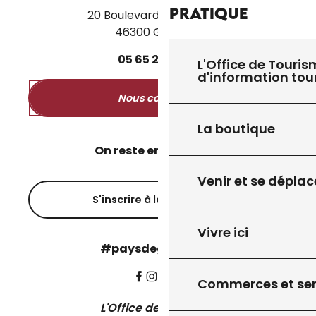
Pratique
20 Boulevard des Martyrs
46300 Gourdon
05
65
27
52
50
L'Office de Touris
d'information tou
Nous contacter
La boutique
On reste en contact ?
Venir et se déplac
S'inscrire à la newsletter
Vivre ici
#paysdegourdon !
Commerces et ser
L'Office de Tourisme