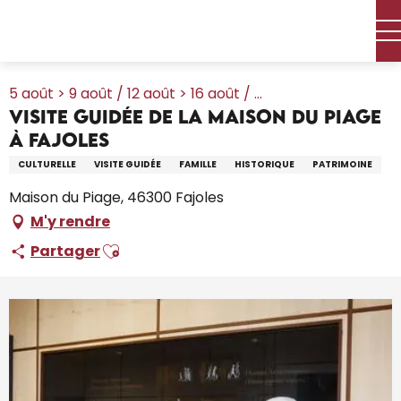
Aller
Accueil – Je prépare
Agenda
Tout l’agenda
au
Visite Guidée de la Maison du Piage à Fajoles
contenu
principal
5 août > 9 août / 12 août > 16 août / ...
Visite Guidée de la Maison du Piage
à Fajoles
CULTURELLE
VISITE GUIDÉE
FAMILLE
HISTORIQUE
PATRIMOINE
Maison du Piage, 46300 Fajoles
M'y rendre
Ajouter aux favoris
Partager