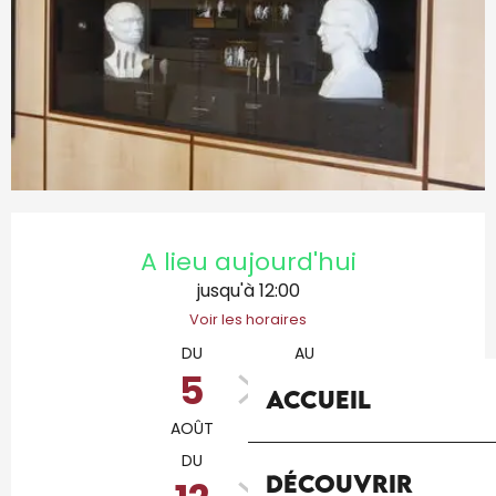
Ouverture et coordonnées
A lieu aujourd'hui
jusqu'à 12:00
Voir les horaires
DU
AU
5
9
Accueil
AOÛT
AOÛT
DU
AU
Découvrir