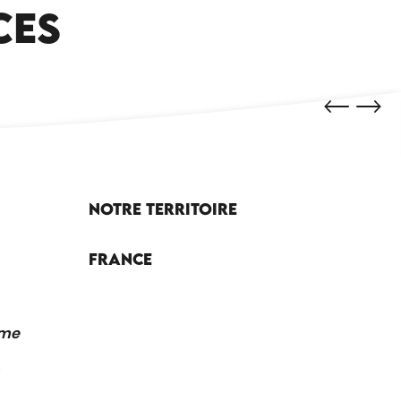
CES
Notre territoire
France
sme