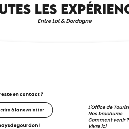
UTES LES EXPÉRIEN
RESTAURANT VUE SUR GINDOU
Entre Lot & Dordogne
reste en contact ?
L'Office de Touri
scrire à la newsletter
Nos brochures
Comment venir ?
aysdegourdon !
Vivre ici