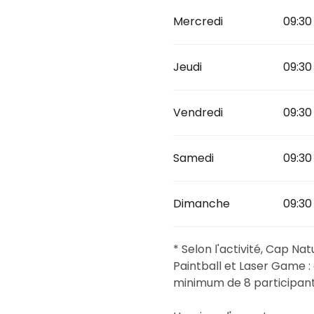
Jusqu'au
27 août 2026
Mercredi
09:30
Du
1 septembre 2026
a
Jeudi
09:30
Du
17 octobre 2026
au
2
Vendredi
09:30
Samedi
09:30
Dimanche
09:30
* Selon l'activité, Cap Na
Paintball et Laser Game :
minimum de 8 participant