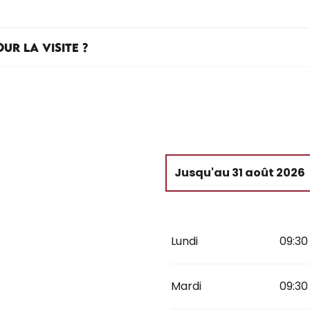
UR LA VISITE ?
Jusqu'au
31 août 2026
Du
1 avril 2026
au
17 avr
Lundi
09:30
Du
18 avril 2026
au
3 ma
Du
4 mai 2026
au
30 ju
Mardi
09:30