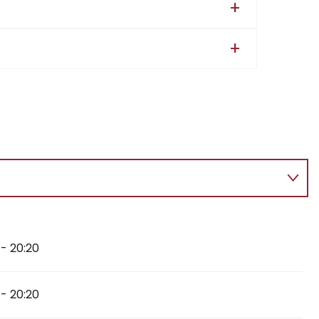
il 2026
 - 20:20
i 2026
in 2026
 - 20:20