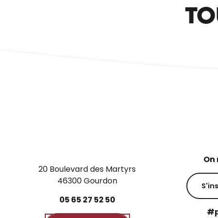
TO
On 
20 Boulevard des Martyrs
46300 Gourdon
S'in
05
65
27
52
50
#p