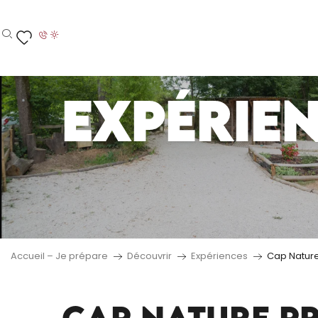
Aller
au
contenu
Recherche
Voir les favoris
principal
EXPÉRIE
Accueil – Je prépare
Découvrir
Expériences
Cap Nature
CAP NATURE P