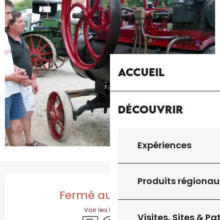
Accueil
Découvrir
Expériences
Ouverture et coordonnées
Produits régionau
Fermé aujourd'hui
Voir les horaires
Visites, Sites & P
Parking
Accessibilité
Animaux acceptés