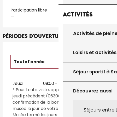
Tarifs 2026
Participation libre
Activités
—
Activités de plein
Périodes d'ouverture
Loisirs et activités
Toute l'année
Séjour sportif à S
Jusqu'au
31 août 2026
Jeudi
09:00 - 17:00
* Pour toute visite, appeler préalablement le
Découvrez aussi
jeudi précédent (0630089159) pour avoir
confirmation de la bonne ouverture du
musée le jour de votre visite.
Séjours entre
Musée fermé les jours fériés.