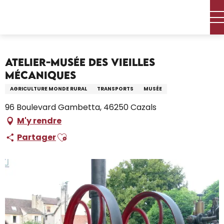
Aller
Accueil – Je prépare
Découvrir
au
Visites, Sites & Patrimoine
Les musées
contenu
Atelier-Musée des Vieilles Mécaniques
principal
Atelier-Musée des Vieilles
Mécaniques
AGRICULTURE MONDE RURAL
TRANSPORTS
MUSÉE
96 Boulevard Gambetta, 46250 Cazals
M'y rendre
Ajouter aux favoris
Partager