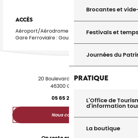
Brocantes et vide
Accès
Accès
Aéroport/Aérodrome : Toulouse à 150km
Festivals et temps
Gare Ferroviaire : Gourdon à 20km
Journées du Patr
Pratique
20 Boulevard des Martyrs
46300 Gourdon
05
65
27
52
50
L'Office de Touris
d'information tou
Nous contacter
La boutique
On reste en contact ?