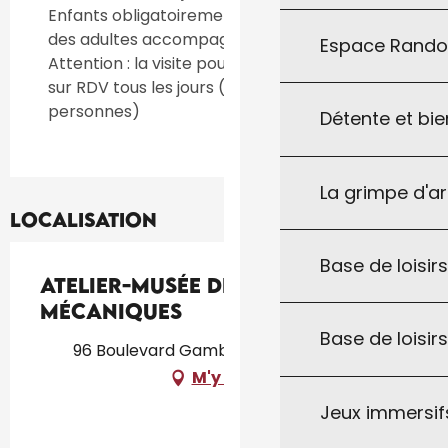
Enfants obligatoirement sous surveillance
des adultes accompagnants.
Espace Rand
Attention : la visite pour les groupes se fait
sur RDV tous les jours (par groupe de 10
personnes)
Détente et bie
La grimpe d'a
Localisation
Base de loisirs
Atelier-Musée des Vieilles
Mécaniques
Base de loisir
96 Boulevard Gambetta, 46250 Cazals
M'y rendre
Jeux immersifs