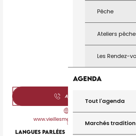
Pêche
Ateliers pêche
Les Rendez-vo
Agenda
Appeler
Tout l'agenda
www.vieillesmecaniques.com
Marchés tradition
Langues parlées
Langues parlées