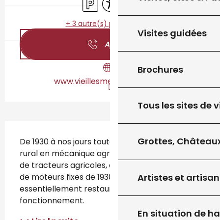
+ 3 autre(s) prestation(s)
Visites guidées
Appeler
Brochures
www.vieillesmecaniques.com
Tous les sites de v
Description
Grottes, Châteaux
De 1930 à nos jours toute l’évolution du monde 
rural en mécanique agricole. Des expositions 
de tracteurs agricoles, de machines à vapeur, 
Artistes et artisan
de moteurs fixes de 1930 à 1970. Matériel 
essentiellement restauré et en état de 
fonctionnement.
En situation de h