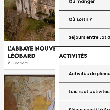
Où manger
Où sortir ?
Séjours entre Lot
L'Abbaye Nouvelle de
Activités
Léobard
Léobard
Activités de plein
Loisirs et activités
Séjour sportif à S