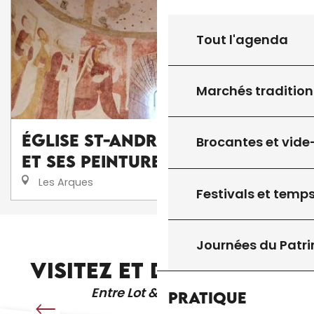
Tout l'agenda
Marchés tradition
Église St-André des Arques
Brocantes et vide
et ses Peintures
Les Arques
Festivals et temps
ARTISTES ET ARTISANS D’ART
Journées du Patr
VISITEZ ET DÉCOUVREZ
Entre Lot & Dordogne
Pratique