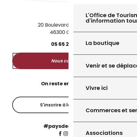
L'Office de Touris
d'information tou
20 Boulevard des Martyrs
46300 Gourdon
La boutique
05
65
27
52
50
Nous contacter
Venir et se déplac
On reste en contact ?
Vivre ici
S'inscrire à la newsletter
Commerces et ser
#paysdegourdon !
Associations