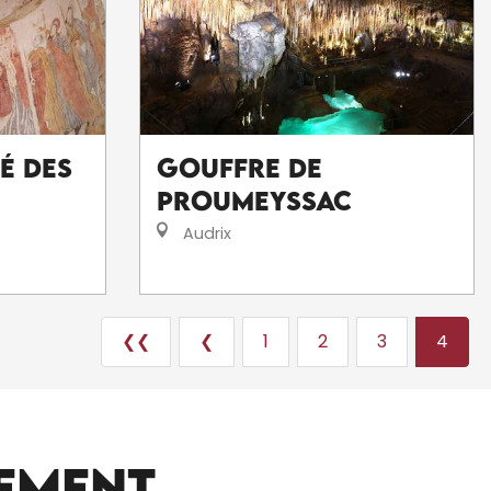
é des
Gouffre de
Proumeyssac
Audrix
❮❮
❮
1
2
3
4
LOCATIONS DE VACANCES
EMENT