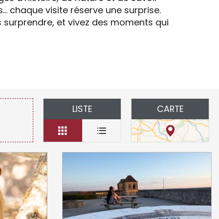
… chaque visite réserve une surprise.
us surprendre, et vivez des moments qui
voris
LISTE
CARTE