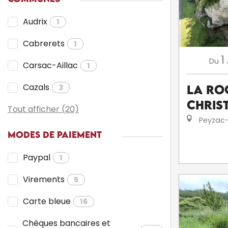
Audrix
1
Cabrerets
1
1
Du
Carsac-Aillac
1
Cazals
3
La Ro
Chris
Tout afficher (20)
Peyzac-
MODES DE PAIEMENT
Paypal
1
Virements
5
Carte bleue
16
Chèques bancaires et