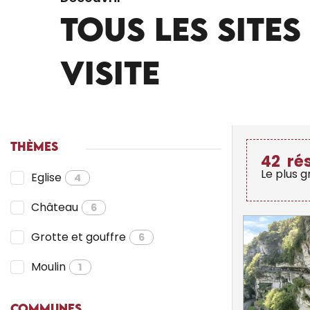
TOUS LES SITES
VISITE
THÈMES
42
ré
Le plus 
Eglise
4
Château
6
Grotte et gouffre
6
Moulin
1
COMMUNES