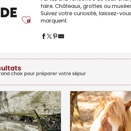
faire. Châteaux, grottes ou musées
 DE
Suivez votre curiosité, laissez-vo
Ajouter aux fa
marquent.
sultats
grand choix pour préparer votre séjour