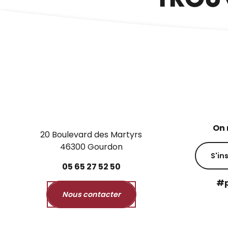
On 
20 Boulevard des Martyrs
46300 Gourdon
S'in
05
65
27
52
50
#p
Nous contacter