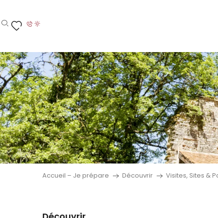
Aller
au
contenu
Recherche
Voir les favoris
principal
Accueil – Je prépare
Découvrir
Visites, Sites & 
Découvrir