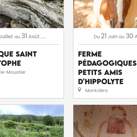
31
21
30
Juillet
Août
,
...
Juin
au
Du
au
que Saint
Ferme
tophe
pédagogiques
petits amis
le-Moustier
d'Hippolyte
Montcléra