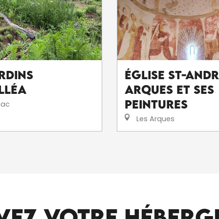
ardins
Église St-Andr
lléa
Arques et ses
Peintures
ac
Les Arques
CAMPINGS ET AIRES DE CAMPING CAR
VEZ VOTRE HÉBERG