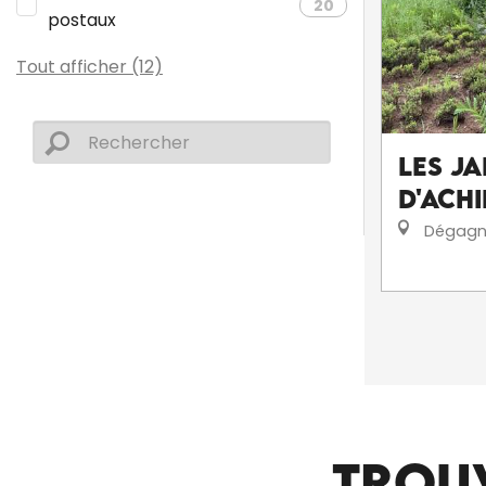
20
postaux
Tout afficher (12)
Les J
d'Achi
Dégagn
CHAMBRES D’HÔTES
TROU