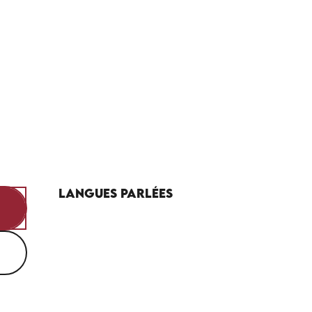
Langues parlées
Langues parlées