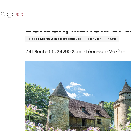
Aller
Accueil – Je prépare
Donjon, Manoir et Jardin de la 
au
contenu
Recherche
Voir les favoris
principal
Donjon, Manoir et J
SITE ET MONUMENT HISTORIQUES
DONJON
PARC
741 Route 66, 24290 Saint-Léon-sur-Vézère