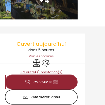
+ 4
Ouverture et coordo
Ouvert aujourd'hui
dans 5 heures
Voir les horaires
Aire de pique nique
Animaux acceptés
+ 2 autre(s) prestation(s)
05 53 42 72
▒▒
Contactez-nous