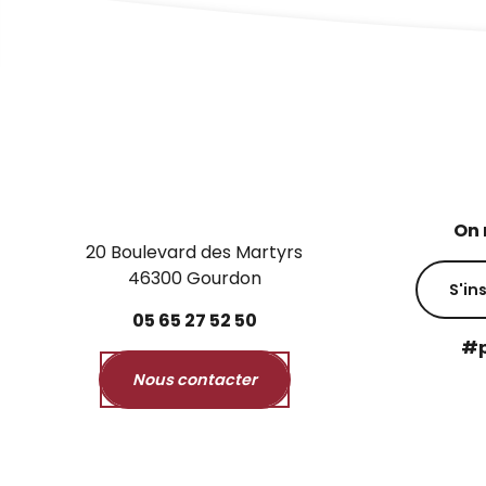
On 
20 Boulevard des Martyrs
46300 Gourdon
S'in
05
65
27
52
50
#p
Nous contacter