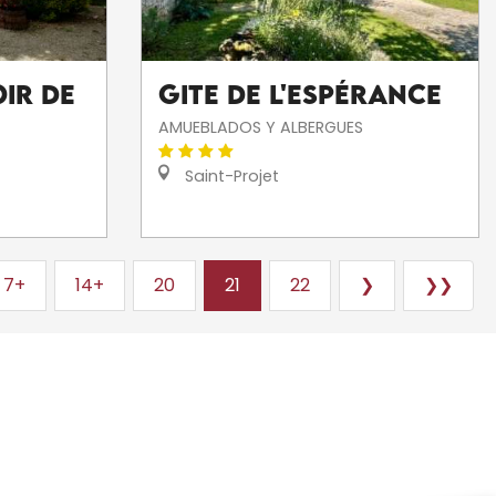
gite de l'Espérance
oir de
AMUEBLADOS Y ALBERGUES
Saint-Projet
7+
14+
20
21
22
❯
❯❯
TODOS LOS SITIOS QUE HAY QUE VISITAR