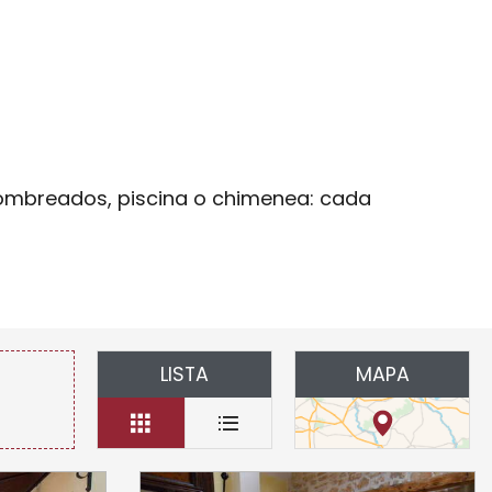
er aux favoris
sombreados, piscina o chimenea: cada
LISTA
MAPA