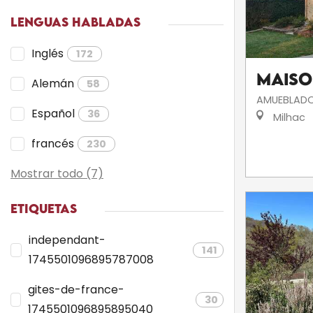
LENGUAS HABLADAS
Inglés
172
Maiso
Alemán
58
AMUEBLADO
Español
36
Milhac
francés
230
Mostrar todo (7)
ETIQUETAS
independant-
141
1745501096895787008
gites-de-france-
30
1745501096895895040