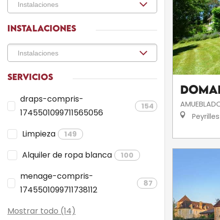
INSTALACIONES
SERVICIOS
Domai
draps-compris-
AMUEBLADO
154
1745501099711565056
Peyrilles
Limpieza
149
Alquiler de ropa blanca
100
menage-compris-
87
1745501099711738112
Mostrar todo (14)