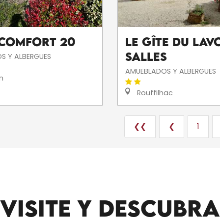
 COMFORT 20
Le Gîte du Lav
Salles
S Y ALBERGUES
AMUEBLADOS Y ALBERGUES
n
Rouffilhac
❮❮
❮
1
ARTISTAS Y ARTESANOS
VISITE Y DESCUBRA