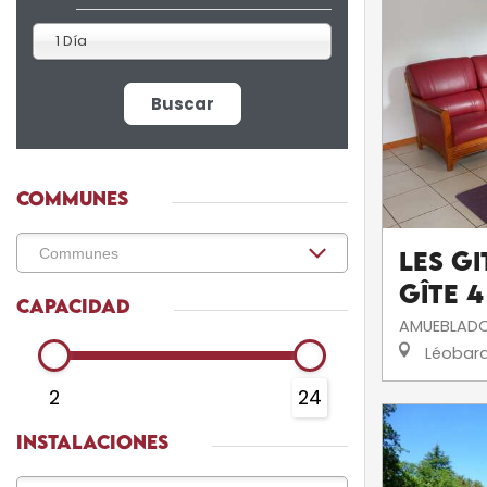
1 Día
Buscar
COMMUNES
Les Gi
Gîte 4
CAPACIDAD
AMUEBLADO
Léobar
2
24
INSTALACIONES