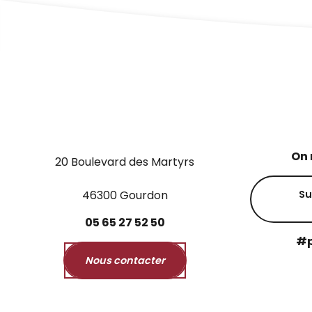
On 
20 Boulevard des Martyrs
46300 Gourdon
Su
05
65
27
52
50
#p
Nous contacter