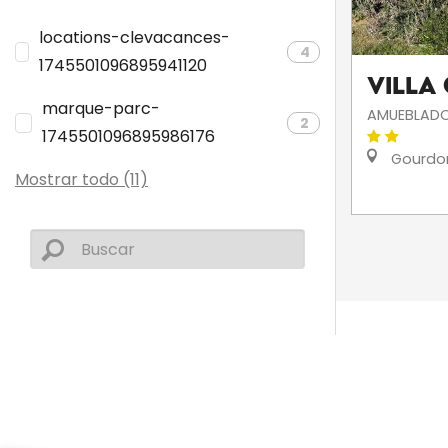
locations-clevacances-
4
1745501096895941120
Villa
marque-parc-
AMUEBLADO
2
1745501096895986176
Gourdo
Mostrar todo (11)
IGLESIAS Y PATRIMONIO