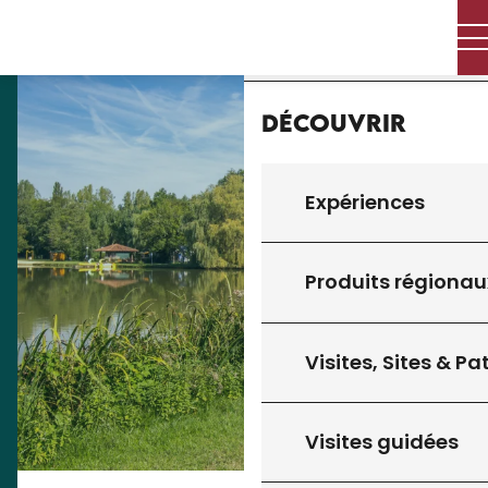
Aller
Accueil
au
contenu
principal
Découvrir
Expériences
Produits régionau
Visites, Sites & P
Visites guidées