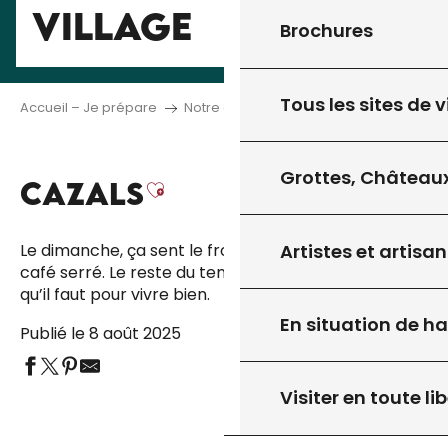
VILLAGE
Brochures
Tous les sites de v
Accueil – Je prépare
Notre carte du territoire
Cazals
Grottes, Châteaux
CAZALS
Ajouter aux favoris
Artistes et artisan
Le dimanche, ça sent le fromage, les fruits mûrs, le
café serré. Le reste du temps, Cazals offre juste ce
qu’il faut pour vivre bien.
En situation de h
Publié le 8 août 2025
Visiter en toute lib