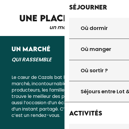
Séjourner
UNE PLACE, UN LAC,
un moment
Où dormir
UN MARCHÉ
Où manger
QUI RASSEMBLE
Où sortir ?
Le cœur de Cazals bat le dimanche matin. Le
marché, incontournable, attire les
producteurs, les familles, les curieux. On y
Séjours entre Lot
trouve le meilleur des produits du terroir, mais
aussi l’occasion d’un échange, d’un sourire,
d’un instant partagé. C’est plus qu’un marché,
Activités
c’est un rendez-vous.