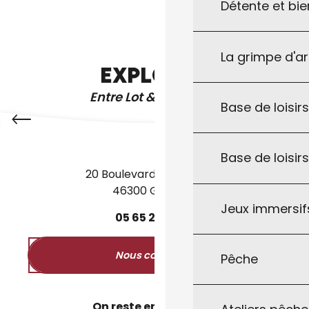
Détente et bie
UZECH-LES-OULES
La grimpe d'a
EXPLOREZ
Entre Lot & Dordogne
Base de loisirs
Base de loisir
20 Boulevard des Martyrs
46300 Gourdon
Jeux immersifs
05
65
27
52
50
Nous contacter
Pêche
On reste en contact ?