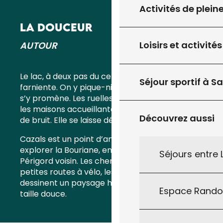
Activités de plein
LA DOUCEUR
Loisirs et activités
AUTOUR
Le lac, à deux pas du centre, est un appel au
Séjour sportif à S
farniente. On y pique-nique, on s’y baigne, on
s’y promène. Les ruelles alentour sont fleuries,
les maisons accueillantes. Cazals ne fait pas
Découvrez aussi
de bruit. Elle se laisse découvrir au fil des pas.
Cazals est un point d’ancrage idéal pour
explorer la Bouriane, entre Vallée du Lot et
Séjours entre
Périgord voisin. Les chemins de rando, les
petites routes à vélo, les fermes et les artisans
dessinent un paysage humain et naturel à
Espace Rand
taille douce.