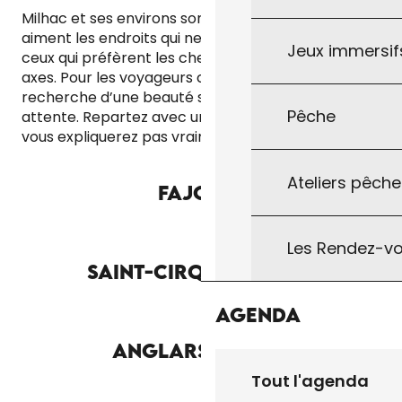
Milhac et ses environs sont faits pour ceux qui
aiment les endroits qui ne crient pas. Pour celles et
Jeux immersifs
ceux qui préfèrent les chemins discrets aux grands
axes. Pour les voyageurs curieux, sensibles, à la
recherche d’une beauté sincère. Venez sans
Pêche
attente. Repartez avec un sourire que vous ne
vous expliquerez pas vraiment.
Ateliers pêche
FAJOLES
Les Rendez-vo
SAINT-CIRQ-MADELON
Agenda
ANGLARS-NOZAC
Tout l'agenda