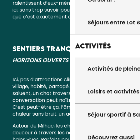
ralentissent d’eux-mêmes. On s’assoit souvent
ici, sans trop savoir pourquoi. Peut-être parce
que c’est exactement ce dont on avait besoin.
Séjours entre Lot
Activités
SENTIERS TRANQUILLES
HORIZONS OUVERTS
Activités de plein
Ici, pas d’attractions clinquantes. Mais un vrai
village, habité, partagé. Les habitants vous
Loisirs et activités
saluent, un chat traverse la route, et une
conversation peut naître d’un simple bonjour.
C’est peut-être ça, l’âme du Sud-Ouest : une
chaleur sans bruit, un accueil sans forcer.
Séjour sportif à S
Autour de Milhac, les chemins se dessinent en
douceur à travers les noyers, les prairies et les
Découvrez aussi
haies vives. Parfaits pour une balade du matin