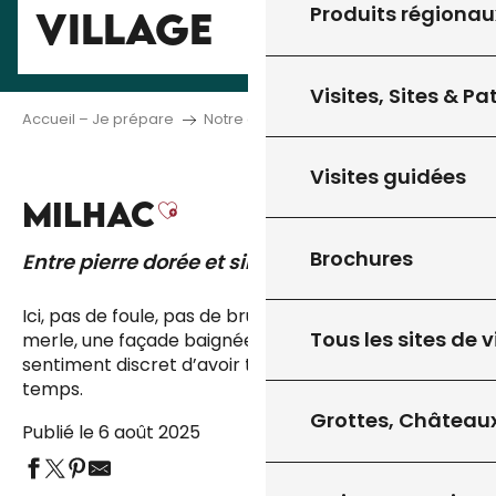
Produits régionau
VILLAGE
Visites, Sites & P
Accueil – Je prépare
Notre carte du territoire
Milhac
Visites guidées
MILHAC
Ajouter aux favoris
Brochures
Entre pierre dorée et silence partagé
Ici, pas de foule, pas de bruit. Juste le chant d’un
Tous les sites de v
merle, une façade baignée de soleil, et ce
sentiment discret d’avoir trouvé un lieu hors du
temps.
Grottes, Châteaux
Publié le 6 août 2025