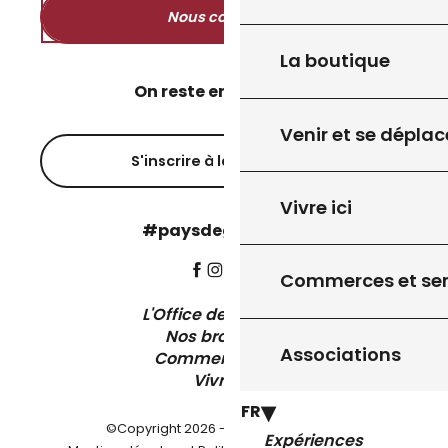
Nous contacter
La boutique
On reste en contact ?
Venir et se déplac
S'inscrire à la newsletter
Vivre ici
#paysdegourdon !
Commerces et ser
L'Office de Tourisme
Nos brochures
Associations
Comment venir ?
Vivre ici
FR
©Copyright 2026 - Pays de Gourdon
Expériences