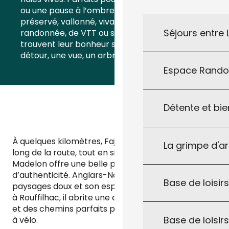
ou une pause à l’ombre. Le territoire est
préservé, vallonné, vivant. Les amoureux de
Séjours entre
randonnée, de VTT ou simplement de silence y
trouvent leur bonheur sans effort. À chaque
détour, une vue, un arbre, un coin pour souffler.
Espace Rand
Détente et bie
À quelques kilomètres, Fajoles étire ses maisons le
La grimpe d'a
long de la route, tout en simplicité. Saint-Cirq-
Madelon offre une belle parenthèse de calme et
d’authenticité. Anglars-Nozac séduit par ses
Base de loisirs
paysages doux et son esprit de campagne. Quant
à Rouffilhac, il abrite une charmante petite église
et des chemins parfaits pour s’échapper à pied ou
Base de loisir
à vélo.