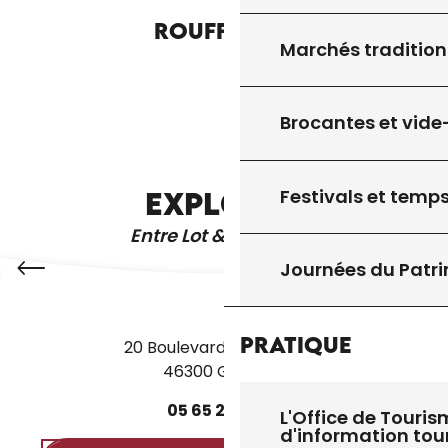
ROUFFILHAC
Marchés tradition
Brocantes et vide
GOURDON
Festivals et temps
EXPLOREZ
Entre Lot & Dordogne
Journées du Patr
Pratique
20 Boulevard des Martyrs
46300 Gourdon
05
65
27
52
50
L'Office de Touris
d'information tou