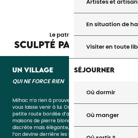
Artistes et artisan
En situation de h
Le patrimoine
SCULPTÉ PAR LE TEMPS
Visiter en toute lib
Séjourner
UN VILLAGE
QUI NE FORCE RIEN
Où dormir
Milhac n’a rien à prouver. C’est un village qui
vous laisse venir à lui. On y arrive par une
petite route bordée d’arbres, on découvre ses
Où manger
maisons de pierre blonde, son église romane
discrète mais élégante, son château privé que
l’on devine derrière les feuillages. Les pas
Où sortir ?