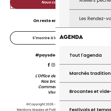
Ateliers pêche
Nous contacter
Les Rendez-vo
On reste en contact ?
Agenda
S'inscrire à la newsletter
Tout l'agenda
#paysdegourdon !
Marchés tradition
L'Office de Tourisme
Nos brochures
Comment venir ?
Brocantes et vide
Vivre ici
©Copyright 2026 - Pays de Gourdon
Festivals et temps
-
Mentions légales et Politique de confidentialité