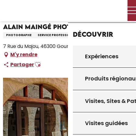
Aller
Accueil – Je prépare
Alain Maingé Photalma
Accueil
au
contenu
principal
Alain Maingé Photalma
Découvrir
PHOTOGRAPHE
SERVICE PROFESSIONNEL
7 Rue du Majou, 46300 Gourdon
M'y rendre
Expériences
Ajouter aux favoris
Partager
Produits régionau
Visites, Sites & P
Visites guidées