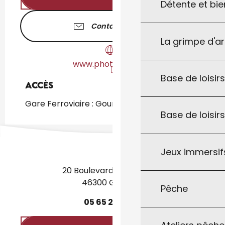
Détente et bie
Contactez-nous
La grimpe d'a
www.photalma.com
Base de loisirs
Accès
Accès
Gare Ferroviaire : Gourdon à 1km
Base de loisir
Jeux immersifs
20 Boulevard des Martyrs
46300 Gourdon
Pêche
05
65
27
52
50