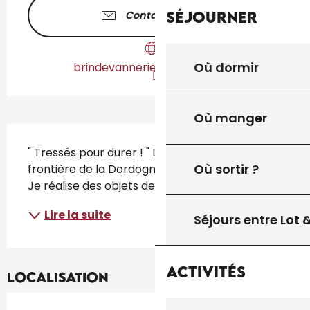
Séjourner
Contactez-nous
Où dormir
brindevannerie.jimdofree.com
Où manger
Description
" Tressés pour durer ! " Dans un coin du Lot, à la 
Où sortir ?
frontière de la Dordogne et du Lot et Garonne, 
Je réalise des objets de toutes sortes en osier.
Lire la suite
Séjours entre Lot
Activités
Localisation