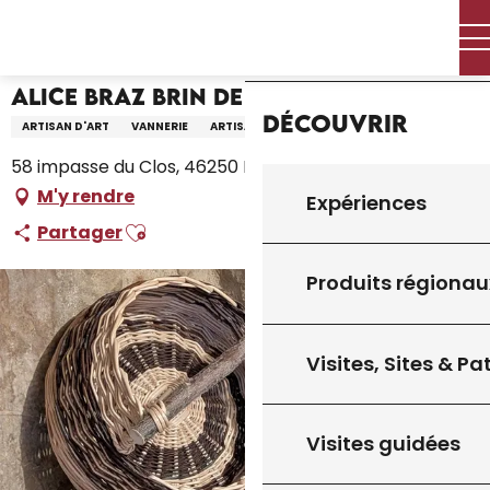
Aller
Accueil – Je prépare
Alice Braz Brin de Vannerie
Accueil
au
contenu
principal
Alice Braz Brin de Vannerie
Découvrir
ARTISAN D'ART
VANNERIE
ARTISANAT D'ART
58 impasse du Clos, 46250 Frayssinet-le-Gélat
M'y rendre
Expériences
Ajouter aux favoris
Partager
Produits régionau
Visites, Sites & P
Visites guidées