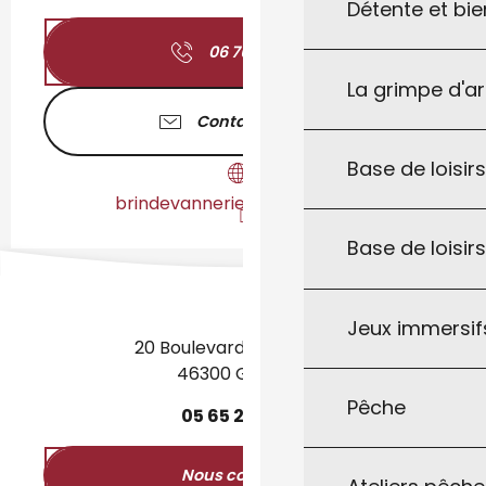
Détente et bie
06 76 91 70
▒▒
La grimpe d'a
Contactez-nous
Base de loisirs
brindevannerie.jimdofree.com
Base de loisir
Jeux immersifs
20 Boulevard des Martyrs
46300 Gourdon
Pêche
05
65
27
52
50
Nous contacter