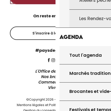
Ateliers pêche
On reste en contact ?
Les Rendez-vo
S'inscrire à la newsletter
Agenda
#paysdegourdon !
Tout l'agenda
L'Office de Tourisme
Marchés tradition
Nos brochures
Comment venir ?
Vivre ici
Brocantes et vide
©Copyright 2026 - Pays de Gourdon
-
Mentions légales et Politique de confidentialité
Festivals et temps
-
-
Gestion du consentement
Plan du site