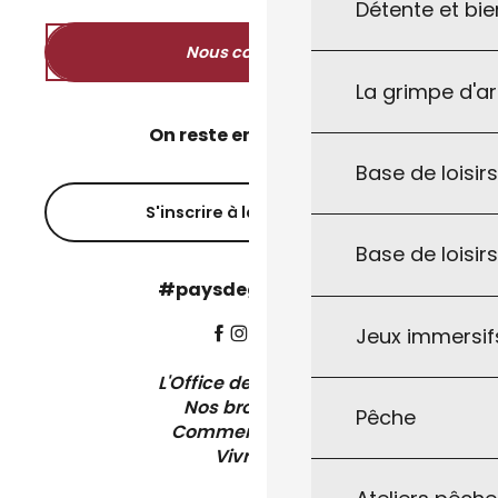
Détente et bie
Nous contacter
La grimpe d'a
On reste en contact ?
Base de loisirs
S'inscrire à la newsletter
Base de loisir
#paysdegourdon !
Jeux immersifs
L'Office de Tourisme
Nos brochures
Pêche
Comment venir ?
Vivre ici