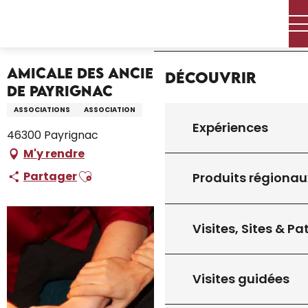
Aller
Accueil – Je prépare
Accueil
au
Amicale des Anciens Combattants de Payrignac
contenu
principal
Amicale des Anciens Combattants
Découvrir
de Payrignac
ASSOCIATIONS
ASSOCIATION
Expériences
46300 Payrignac
M'y rendre
Ajouter aux favoris
Partager
Produits régionau
Visites, Sites & P
Visites guidées