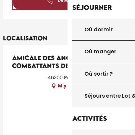
05 65 41 07
▒▒
Séjourner
Où dormir
Localisation
Où manger
Amicale des Anciens
Combattants de Payrignac
Où sortir ?
46300 Payrignac
M'y rendre
Séjours entre Lot
Activités