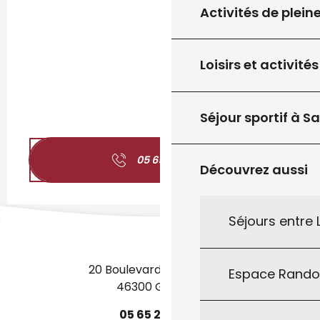
Activités de plein
Loisirs et activités
Séjour sportif à S
05 65 41 07
▒▒
Découvrez aussi
Séjours entre
20 Boulevard des Martyrs
Espace Rand
46300 Gourdon
05
65
27
52
50