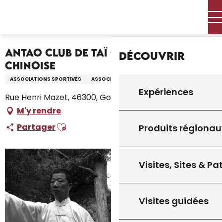
Aller
Accueil – Je prépare
Accueil
au
ANTAO Club de Taï Chi Chuan/Boxe Chinoise
contenu
principal
ANTAO Club de Taï Chi Chuan/Boxe
Découvrir
Chinoise
ASSOCIATIONS SPORTIVES
ASSOCIATION
Expériences
Rue Henri Mazet, 46300, Gourdon
M'y rendre
Ajouter aux favoris
Partager
Produits régionau
Visites, Sites & P
Visites guidées