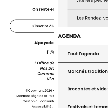
Ateliers pêche
On reste en contact ?
Les Rendez-vo
S'inscrire à la newsletter
Agenda
#paysdegourdon !
Tout l'agenda
L'Office de Tourisme
Nos brochures
Marchés tradition
Comment venir ?
Vivre ici
Brocantes et vide
©Copyright 2026 - Pays de Gourdon
-
Mentions légales et Politique de confidentialité
-
-
Gestion du consentement
Plan du site
Festivals et temps
Accessibilité : non conforme