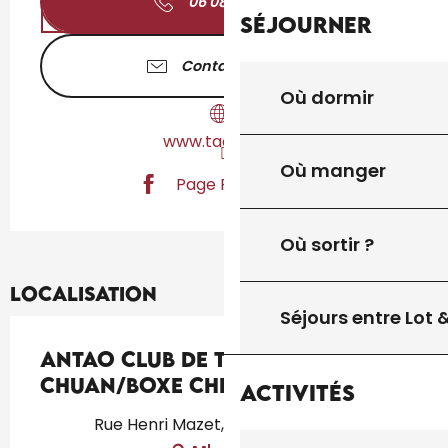
06 08 58 45
▒▒
Séjourner
Contactez-nous
Où dormir
www.taoprod.fr
Où manger
Page Facebook
Où sortir ?
Localisation
Séjours entre Lot
ANTAO Club de Taï Chi
Chuan/Boxe Chinoise
Activités
Rue Henri Mazet, 46300, Gourdon