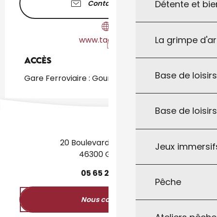
Détente et bie
Contactez-nous
La grimpe d'a
www.taoprod.fr
Accès
Accès
Base de loisirs
Gare Ferroviaire : Gourdon à 1km
Base de loisir
20 Boulevard des Martyrs
Jeux immersifs
46300 Gourdon
05
65
27
52
50
Pêche
Nous contacter