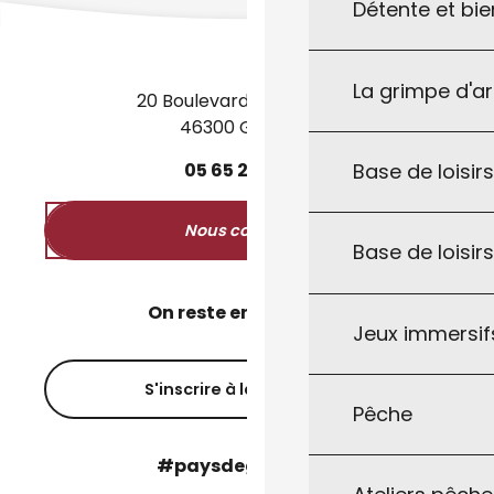
Détente et bie
La grimpe d'a
20 Boulevard des Martyrs
46300 Gourdon
Base de loisirs
05
65
27
52
50
Nous contacter
Base de loisir
On reste en contact ?
Jeux immersifs
S'inscrire à la newsletter
Pêche
#paysdegourdon !