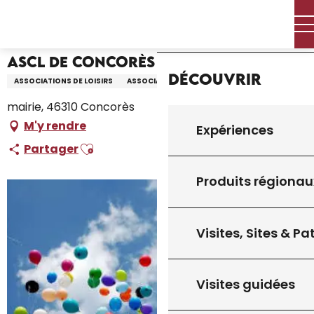
Aller
Accueil – Je prépare
ASCL de Concorès
Accueil
au
contenu
principal
ASCL de Concorès
Découvrir
ASSOCIATIONS DE LOISIRS
ASSOCIATION
mairie, 46310 Concorès
M'y rendre
Expériences
Ajouter aux favoris
Partager
Produits régionau
Visites, Sites & P
Visites guidées