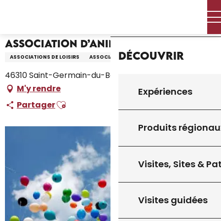
Aller
Accueil – Je prépare
Association d’Animations
Accueil
au
contenu
principal
Association d’Animations
Découvrir
ASSOCIATIONS DE LOISIRS
ASSOCIATION
46310 Saint-Germain-du-Bel-Air
M'y rendre
Expériences
Ajouter aux favoris
Partager
Produits régionau
Visites, Sites & P
Visites guidées