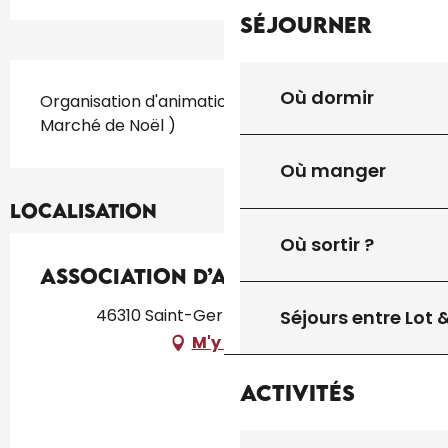
Séjourner
Description
Où dormir
Organisation d'animations ( Salon de la Feuille, 
Marché de Noël )
Où manger
Localisation
Où sortir ?
Association d’Animations
46310 Saint-Germain-du-Bel-Air
Séjours entre Lot
M'y rendre
Activités