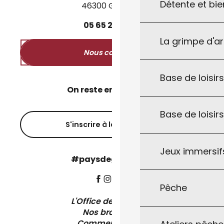
Détente et bie
46300 Gourdon
05
65
27
52
50
La grimpe d'a
Nous contacter
Base de loisirs
On reste en contact ?
Base de loisir
S'inscrire à la newsletter
Jeux immersifs
#paysdegourdon !
Pêche
L'Office de Tourisme
Nos brochures
Comment venir ?