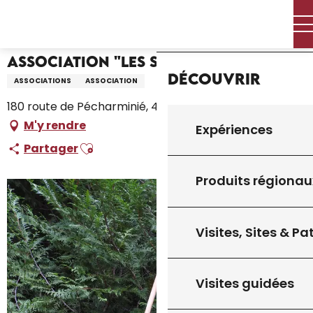
Aller
Accueil – Je prépare
Association "Les Sens de la Nature"
Accueil
au
contenu
principal
Association "Les Sens de la Nature"
Découvrir
ASSOCIATIONS
ASSOCIATION
180 route de Pécharminié, 46250 Montcléra
M'y rendre
Expériences
Ajouter aux favoris
Partager
Produits régionau
Visites, Sites & P
Visites guidées