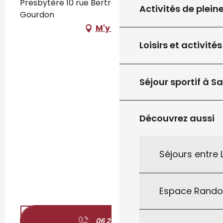
Presbytère 10 rue Bertrand de Gourdon, 46300
Activités de plein
Gourdon
M'y rendre
Loisirs et activités
Séjour sportif à S
Découvrez aussi
Séjours entre
Espace Rand
06 22 51 30
▒▒