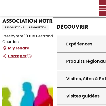
Aller
Accueil – Je prépare
Association Notre Dame des Neiges
Accueil
au
contenu
principal
Association Notre Dame des Neiges
Découvrir
ASSOCIATIONS
ASSOCIATION
Presbytère 10 rue Bertrand de Gourdon, 46300
Gourdon
Expériences
M'y rendre
Ajouter aux favoris
Partager
Produits régionau
Visites, Sites & P
Visites guidées