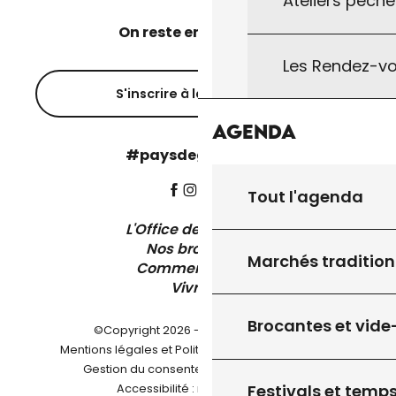
Ateliers pêche
On reste en contact ?
Les Rendez-vo
S'inscrire à la newsletter
Agenda
#paysdegourdon !
Tout l'agenda
L'Office de Tourisme
Nos brochures
Marchés tradition
Comment venir ?
Vivre ici
Brocantes et vide
©Copyright 2026 - Pays de Gourdon
-
Mentions légales et Politique de confidentialité
-
-
Gestion du consentement
Plan du site
Festivals et temps
Accessibilité : non conforme