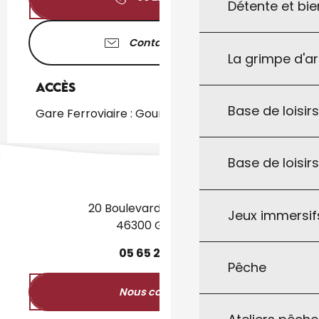
Détente et bie
Contactez-nous
La grimpe d'a
Accès
Accès
Base de loisirs
Gare Ferroviaire : Gourdon à 1km
Base de loisir
20 Boulevard des Martyrs
Jeux immersifs
46300 Gourdon
05
65
27
52
50
Pêche
Nous contacter