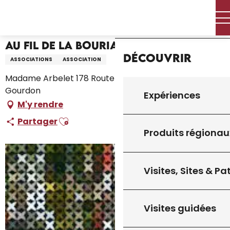
Aller
Accueil – Je prépare
Au fil de la Bouriane
Accueil
au
contenu
principal
Au fil de la Bouriane
Découvrir
ASSOCIATIONS
ASSOCIATION
Madame Arbelet 178 Route du Mas de Jacques, 46300
Gourdon
Expériences
M'y rendre
Ajouter aux favoris
Partager
Produits régionau
Visites, Sites & P
Visites guidées