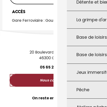
Détente et bie
Accès
Accès
La grimpe d'a
Gare Ferroviaire : Gourdon à 232m
Base de loisirs
20 Boulevard des Martyrs
Base de loisir
46300 Gourdon
05
65
27
52
50
Jeux immersifs
Nous contacter
Pêche
On reste en contact ?