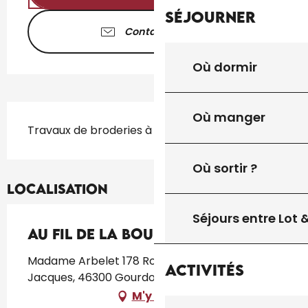
Séjourner
Contactez-nous
Où dormir
Description
Où manger
Travaux de broderies à l'aiguille
Où sortir ?
Localisation
Séjours entre Lot
Au fil de la Bouriane
Madame Arbelet 178 Route du Mas de
Activités
Jacques, 46300 Gourdon
M'y rendre