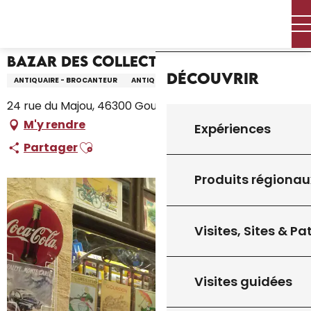
Aller
Accueil – Je prépare
Bazar des Collectionneurs
Accueil
au
contenu
principal
Bazar des Collectionneurs
Découvrir
ANTIQUAIRE - BROCANTEUR
ANTIQUAIRE - BROCANTEUR
24 rue du Majou, 46300 Gourdon
M'y rendre
Expériences
Ajouter aux favoris
Partager
Produits régionau
Visites, Sites & P
Visites guidées