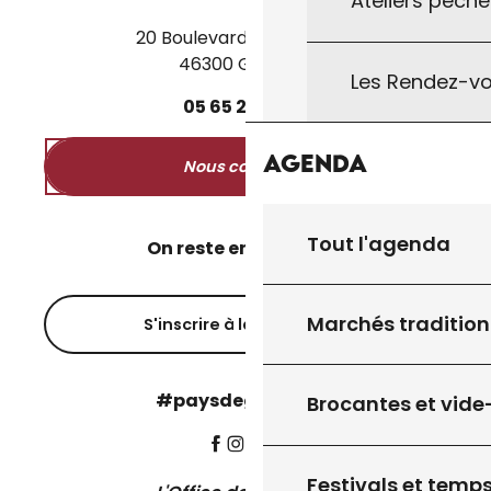
Ateliers pêche
20 Boulevard des Martyrs
46300 Gourdon
Les Rendez-vo
05
65
27
52
50
Agenda
Nous contacter
Tout l'agenda
On reste en contact ?
Marchés tradition
S'inscrire à la newsletter
#paysdegourdon !
Brocantes et vide
Festivals et temps