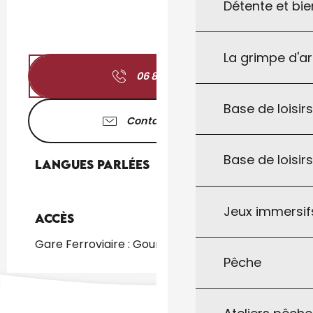
Détente et bie
La grimpe d'a
06 81 74 11
▒▒
Base de loisirs
Contactez-nous
Base de loisir
Langues parlées
Langues parlées
Jeux immersifs
Accès
Accès
Gare Ferroviaire : Gourdon à 1km
Pêche