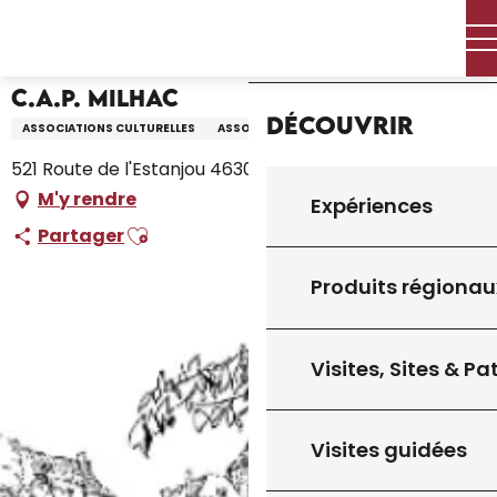
Aller
Accueil – Je prépare
C.A.P. Milhac
Accueil
au
contenu
principal
C.A.P. Milhac
Découvrir
ASSOCIATIONS CULTURELLES
ASSOCIATION
521 Route de l'Estanjou 46300 Milhac, 46300 Milhac
M'y rendre
Expériences
Ajouter aux favoris
Partager
Produits régionau
Visites, Sites & P
Visites guidées