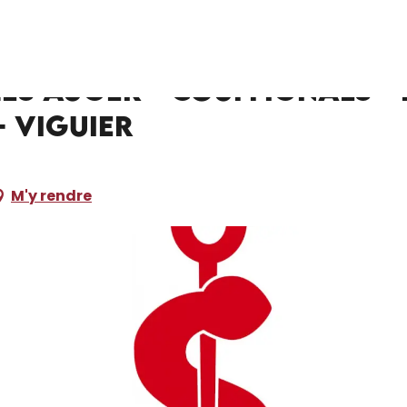
- Couffignals - Delcasse - Mrdjenovic - Sousa - Viguier
es Auger - Couffignals - 
- Viguier
M'y rendre