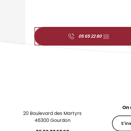
05 65 22 80
▒▒
On 
20 Boulevard des Martyrs
46300 Gourdon
S'in