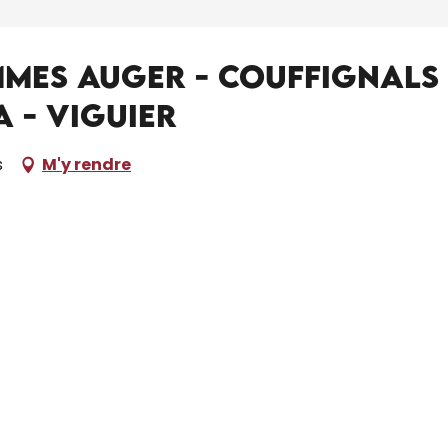
Mmes Auger - Couffignals 
 - Viguier
s
M'y rendre