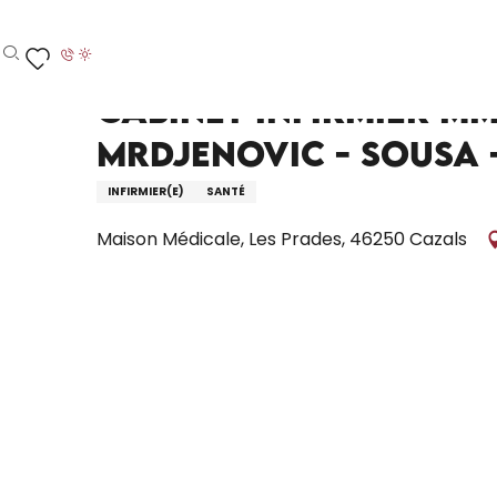
Aller
Accueil – Je prépare
Cabinet Infirmier Mmes Auger 
au
contenu
Recherche
Voir les favoris
principal
Cabinet Infirmier Mm
Mrdjenovic - Sousa 
INFIRMIER(E)
SANTÉ
Maison Médicale, Les Prades, 46250 Cazals