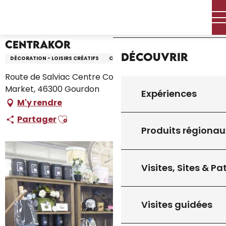
Aller
Accueil – Je prépare
Centrakor
Accueil
au
contenu
principal
Centrakor
Découvrir
DÉCORATION - LOISIRS CRÉATIFS
COMMERCE DE DÉTAIL
Route de Salviac Centre Commercial Carrefour
Market, 46300 Gourdon
Expériences
M'y rendre
Ajouter aux favoris
Partager
Produits régionau
Visites, Sites & P
Visites guidées