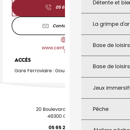
Détente et bie
05 65 41 20
▒▒
La grimpe d'a
Contactez-nous
Base de loisirs
www.centrakor.com
Accès
Accès
Base de loisir
Gare Ferroviaire : Gourdon à 2km
Jeux immersifs
Pêche
20 Boulevard des Martyrs
46300 Gourdon
05
65
27
52
50