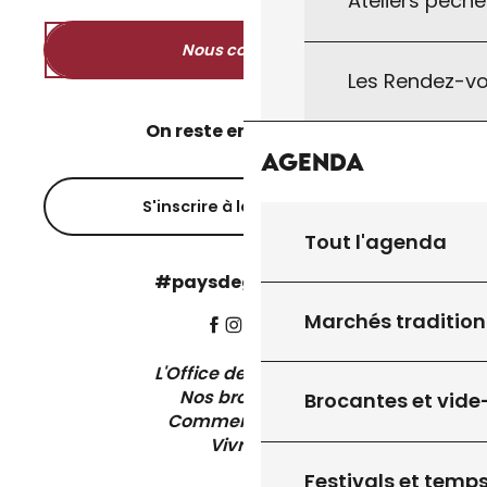
Ateliers pêche
Nous contacter
Les Rendez-vo
On reste en contact ?
Agenda
S'inscrire à la newsletter
Tout l'agenda
#paysdegourdon !
Marchés tradition
L'Office de Tourisme
Nos brochures
Brocantes et vide
Comment venir ?
Vivre ici
Festivals et temps