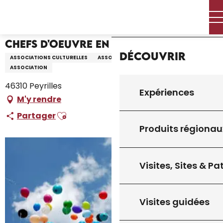
Aller
Accueil – Je prépare
Chefs d'Oeuvre en Peyrilles
Accueil
au
contenu
principal
Chefs d'Oeuvre en Peyrilles
Découvrir
ASSOCIATIONS CULTURELLES
ASSOCIATIONS DE LOISIRS
ASSOCIATION
46310 Peyrilles
Expériences
M'y rendre
Ajouter aux favoris
Partager
Produits régionau
Visites, Sites & P
Visites guidées