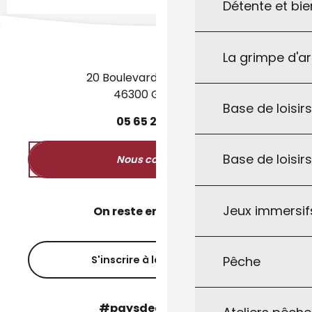
Détente et bie
La grimpe d'a
20 Boulevard des Martyrs
46300 Gourdon
Base de loisirs
05
65
27
52
50
Base de loisir
Nous contacter
Jeux immersifs
On reste en contact ?
Pêche
S'inscrire à la newsletter
#paysdegourdon !