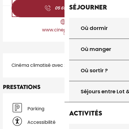
Séjourner
05 65 32 23
▒▒
Où dormir
www.cinegourdon.fr
Où manger
Description
Cinéma climatisé avec 2 salles et la 3D.
Où sortir ?
Prestations
Séjours entre Lot
Parking
Activités
Accessibilité