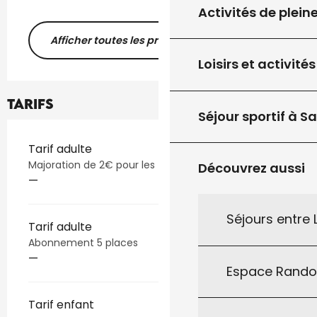
Activités de plein
Afficher toutes les prestations
Loisirs et activités
Tarifs
Séjour sportif à S
Tarifs 2026
Tarif adulte
Majoration de 2€ pour les fims en 3D
Découvrez aussi
—
Séjours entre
Tarif adulte
Abonnement 5 places
—
Espace Rand
Tarif enfant