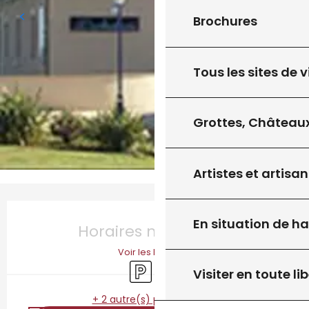
Brochures
Tous les sites de v
Grottes, Châteaux
Artistes et artisan
Ouverture et coordonnées
En situation de h
Horaires non définis
Voir les horaires
Parking
Accessibilité
Visiter en toute lib
+ 2 autre(s) prestation(s)