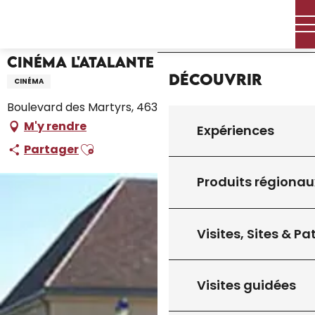
Aller
Accueil – Je prépare
Cinéma L'Atalante
Accueil
au
contenu
principal
Cinéma L'Atalante
Découvrir
CINÉMA
Boulevard des Martyrs, 46300 Gourdon
M'y rendre
Expériences
Ajouter aux favoris
Partager
Produits régionau
Visites, Sites & P
Visites guidées