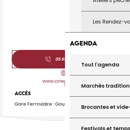
Ateliers pêche
Les Rendez-vo
Agenda
05 65 32 23
▒▒
Tout l'agenda
www.cinegourdon.fr
Marchés tradition
Accès
Accès
Gare Ferroviaire : Gourdon à 792m
Brocantes et vide
Festivals et temps