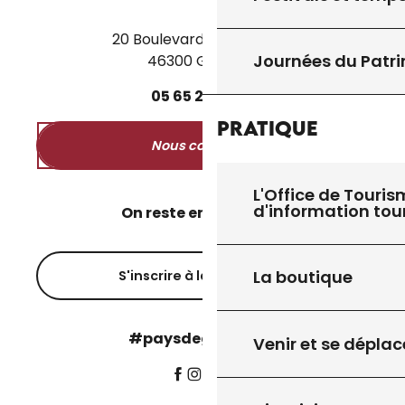
20 Boulevard des Martyrs
Journées du Patr
46300 Gourdon
05
65
27
52
50
Pratique
Nous contacter
L'Office de Touris
d'information tou
On reste en contact ?
La boutique
S'inscrire à la newsletter
#paysdegourdon !
Venir et se déplac