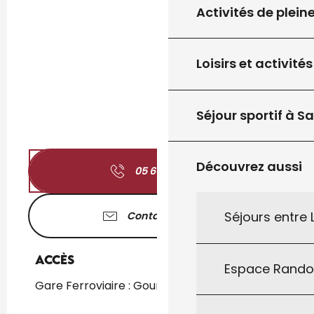
Activités de plein
Loisirs et activités
Séjour sportif à S
Découvrez aussi
05 65 41 15
▒▒
Séjours entre
Contactez-nous
Accès
Accès
Espace Rand
Gare Ferroviaire : Gourdon à 2km