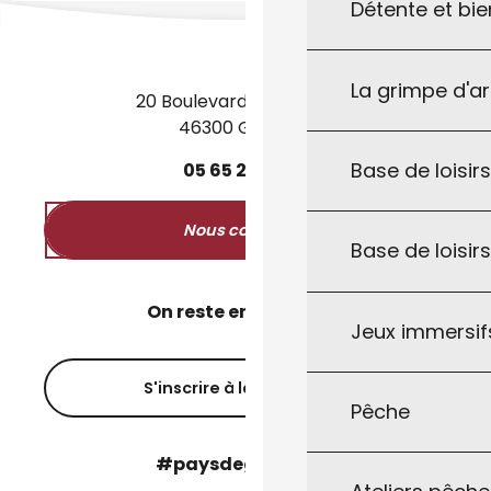
Détente et bie
La grimpe d'a
20 Boulevard des Martyrs
46300 Gourdon
Base de loisirs
05
65
27
52
50
Nous contacter
Base de loisir
On reste en contact ?
Jeux immersifs
S'inscrire à la newsletter
Pêche
#paysdegourdon !