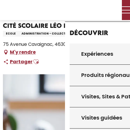
Aller
Accueil – Je prépare
Cité Scolaire Léo Ferré de Gourdon
Accueil
au
contenu
principal
Cité Scolaire Léo Ferré de Gourdon
Découvrir
ECOLE
ADMINISTRATION - COLLECTIVITÉ
75 Avenue Cavaignac, 46300 Gourdon
M'y rendre
Expériences
Ajouter aux favoris
Partager
Produits régionau
Visites, Sites & P
Visites guidées