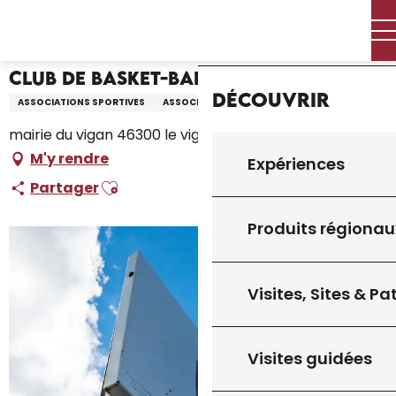
Aller
Accueil – Je prépare
Club de Basket-Ball
Accueil
au
contenu
principal
Club de Basket-Ball
Découvrir
ASSOCIATIONS SPORTIVES
ASSOCIATION
mairie du vigan 46300 le vigan, Gourdon
M'y rendre
Expériences
Ajouter aux favoris
Partager
Produits régionau
Visites, Sites & P
Visites guidées