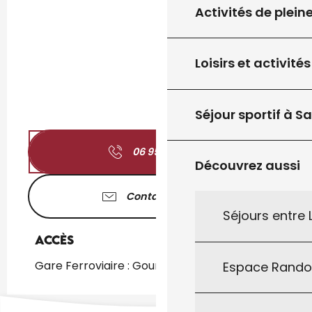
Activités de plein
Loisirs et activités
Séjour sportif à S
06 95 88 14
▒▒
Découvrez aussi
Contactez-nous
Séjours entre
Accès
Accès
Gare Ferroviaire : Gourdon à 1km
Espace Rand