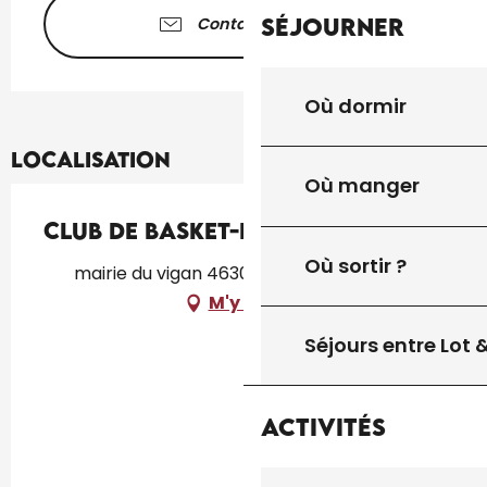
Séjourner
Contactez-nous
Où dormir
Localisation
Où manger
Club de Basket-Ball
Où sortir ?
mairie du vigan 46300 le vigan, Gourdon
M'y rendre
Séjours entre Lot
Activités