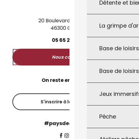
Détente et bie
20 Boulevard des Martyrs
La grimpe d'a
46300 Gourdon
05
65
27
52
50
Base de loisirs
Nous contacter
Base de loisir
On reste en contact ?
Jeux immersifs
S'inscrire à la newsletter
Pêche
#paysdegourdon !