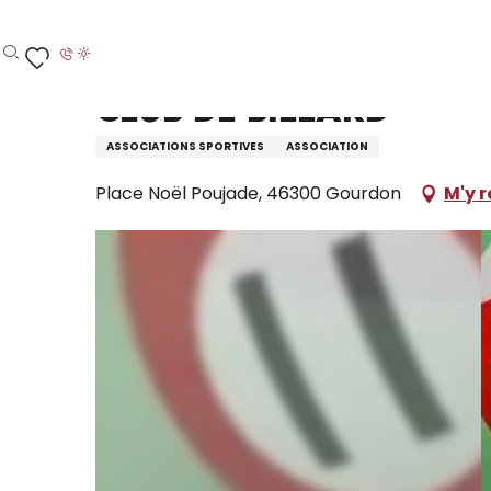
Aller
Accueil – Je prépare
Club de Billard
au
contenu
Recherche
Voir les favoris
principal
Club de Billard
ASSOCIATIONS SPORTIVES
ASSOCIATION
Place Noël Poujade, 46300 Gourdon
M'y 