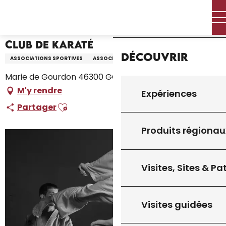
Aller
Accueil – Je prépare
Club de Karaté
Accueil
au
contenu
principal
Club de Karaté
Découvrir
ASSOCIATIONS SPORTIVES
ASSOCIATION
Marie de Gourdon 46300 GOURDON, Gourdon
M'y rendre
Expériences
Ajouter aux favoris
Partager
Produits régionau
Visites, Sites & P
Visites guidées