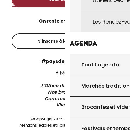
Ateliers pêche
On reste en contact ?
Les Rendez-vo
S'inscrire à la newsletter
Agenda
#paysdegourdon !
Tout l'agenda
Marchés tradition
L'Office de Tourisme
Nos brochures
Comment venir ?
Vivre ici
Brocantes et vide
©Copyright 2026 - Pays de Gourdon
-
Mentions légales et Politique de confidentialité
Festivals et temps