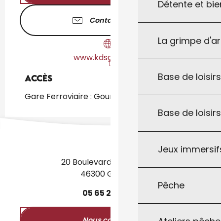
Détente et bie
Contactez-nous
La grimpe d'a
www.kdsgourdon.fr
Base de loisirs
Accès
Accès
Gare Ferroviaire : Gourdon à 1km
Base de loisir
Jeux immersifs
20 Boulevard des Martyrs
46300 Gourdon
Pêche
05
65
27
52
50
Nous contacter