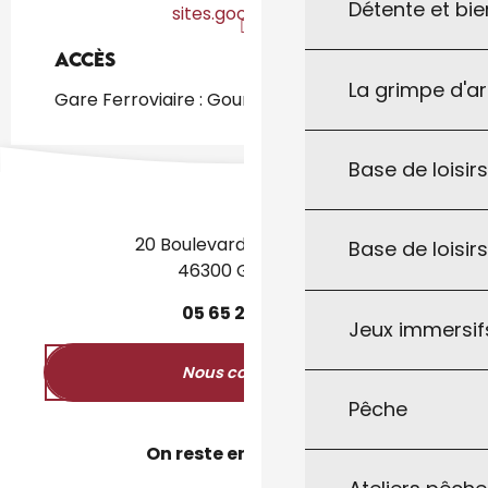
Détente et bie
sites.google.com
Accès
Accès
La grimpe d'a
Gare Ferroviaire : Gourdon à 1km
Base de loisirs
20 Boulevard des Martyrs
Base de loisir
46300 Gourdon
05
65
27
52
50
Jeux immersifs
Nous contacter
Pêche
On reste en contact ?