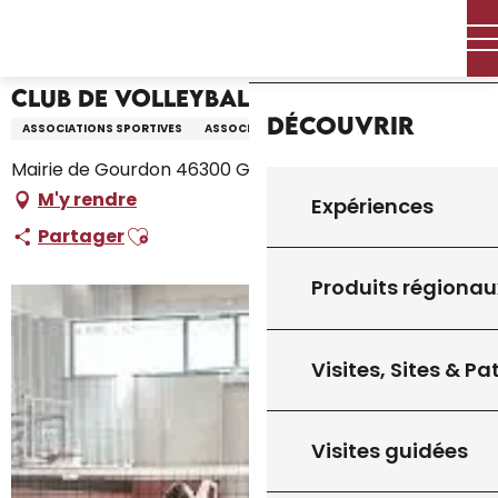
Aller
Accueil – Je prépare
Club de Volleyball
Accueil
au
contenu
principal
Club de Volleyball
Découvrir
ASSOCIATIONS SPORTIVES
ASSOCIATION
Mairie de Gourdon 46300 Gourdon, Gourdon
M'y rendre
Expériences
Ajouter aux favoris
Partager
Produits régionau
Visites, Sites & P
Visites guidées