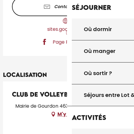
Séjourner
Contactez-nous
Où dormir
sites.google.com
Page Facebook
Où manger
Où sortir ?
Localisation
Club de Volleyball
Séjours entre Lot
Mairie de Gourdon 46300 Gourdon, Gourdon
M'y rendre
Activités