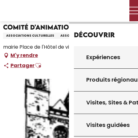
Aller
Accueil – Je prépare
Comité d'Animation Culturelle
Accueil
au
contenu
principal
Comité d'Animation Culturelle
Découvrir
ASSOCIATIONS CULTURELLES
ASSOCIATION
mairie Place de l'Hôtel de ville, 46300 Gourdon
M'y rendre
Expériences
Ajouter aux favoris
Partager
Produits régionau
Visites, Sites & P
Visites guidées