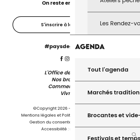
Ateliers pêche
On reste en contact ?
Les Rendez-vo
S'inscrire à la newsletter
Agenda
#paysdegourdon !
Tout l'agenda
L'Office de Tourisme
Nos brochures
Comment venir ?
Marchés tradition
Vivre ici
©Copyright 2026 - Pays de Gourdon
Brocantes et vide
-
Mentions légales et Politique de confidentialité
-
-
Gestion du consentement
Plan du site
Accessibilité : non conforme
Festivals et temps