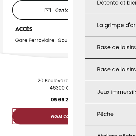
Détente et bie
Contactez-nous
La grimpe d'a
Accès
Accès
Gare Ferroviaire : Gourdon à 244m
Base de loisirs
Base de loisir
20 Boulevard des Martyrs
46300 Gourdon
Jeux immersifs
05
65
27
52
50
Pêche
Nous contacter