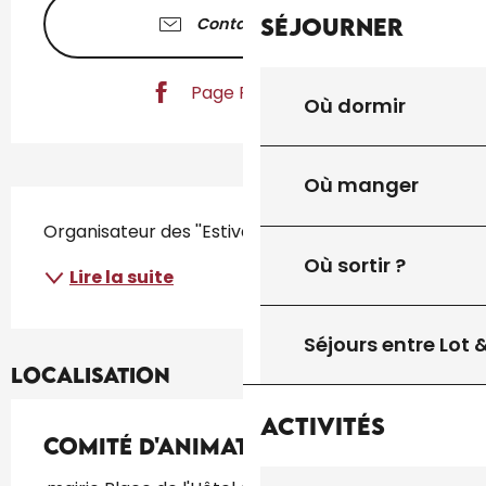
Séjourner
Contactez-nous
Page Facebook
Où dormir
Où manger
Description
Organisateur des ''Estivales '' de Gourdon
Où sortir ?
Lire la suite
Séjours entre Lot
Localisation
Activités
Comité d'Animation Culturelle