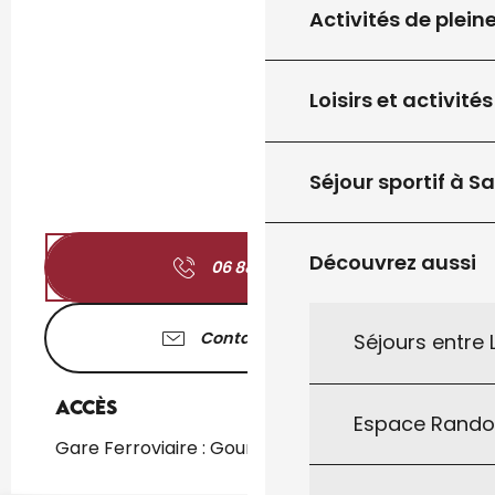
Activités de plein
Loisirs et activités
Séjour sportif à S
Découvrez aussi
06 88 15 95
▒▒
Contactez-nous
Séjours entre
Accès
Accès
Espace Rand
Gare Ferroviaire : Gourdon à 1km