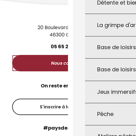
Détente et bie
La grimpe d'a
20 Boulevard des Martyrs
46300 Gourdon
05
65
27
52
50
Base de loisirs
Nous contacter
Base de loisir
On reste en contact ?
Jeux immersifs
S'inscrire à la newsletter
Pêche
#paysdegourdon !