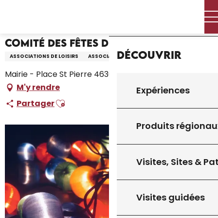
Aller
Accueil – Je prépare
Comité des Fêtes de Gourdon
Accueil
au
contenu
principal
Comité des Fêtes de Gourdon
Découvrir
ASSOCIATIONS DE LOISIRS
ASSOCIATION
Mairie - Place St Pierre 46300 GOURDON, Gourdon
M'y rendre
Expériences
Ajouter aux favoris
Partager
Produits régionau
Visites, Sites & P
Visites guidées