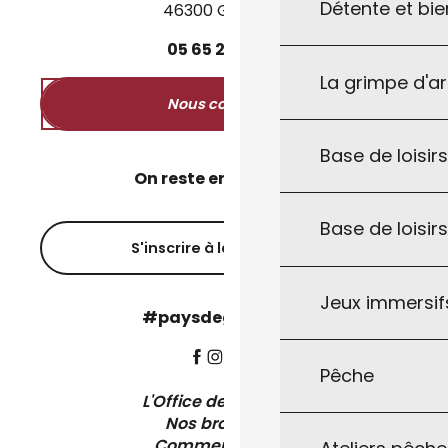
Détente et bie
46300 Gourdon
05
65
27
52
50
La grimpe d'a
Nous contacter
Base de loisirs
On reste en contact ?
Base de loisir
S'inscrire à la newsletter
Jeux immersifs
#paysdegourdon !
Pêche
L'Office de Tourisme
Nos brochures
Comment venir ?