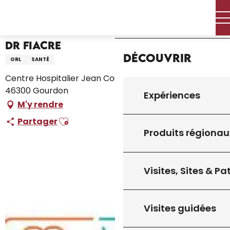
Aller
Accueil – Je prépare
Dr Fiacre
Accueil
au
contenu
principal
Dr Fiacre
Découvrir
ORL
SANTÉ
Centre Hospitalier Jean Coulon Avenue Pasteur,
46300 Gourdon
Expériences
M'y rendre
Ajouter aux favoris
Partager
Produits régionau
Visites, Sites & P
Visites guidées