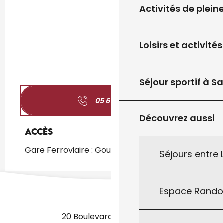
Activités de plein
Loisirs et activités
Séjour sportif à S
05 65 27 65
▒▒
Découvrez aussi
Accès
Accès
Gare Ferroviaire : Gourdon à 2km
Séjours entre
Espace Rand
20 Boulevard des Martyrs