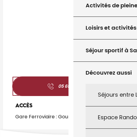
Activités de plein
Loisirs et activités
Séjour sportif à S
Découvrez aussi
05 65 27 65
▒▒
Séjours entre
Accès
Accès
Gare Ferroviaire : Gourdon à 2km
Espace Rand