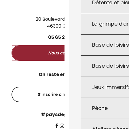
Détente et bie
20 Boulevard des Martyrs
La grimpe d'a
46300 Gourdon
05
65
27
52
50
Base de loisirs
Nous contacter
Base de loisir
On reste en contact ?
Jeux immersifs
S'inscrire à la newsletter
Pêche
#paysdegourdon !