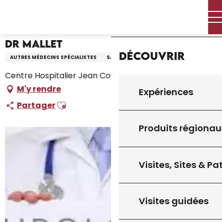
Aller
Accueil – Je prépare
Dr Mallet
Accueil
au
contenu
principal
Dr Mallet
Découvrir
AUTRES MÉDECINS SPÉCIALISTES
SANTÉ
Centre Hospitalier Jean Coulon, 46300 Gourdon
M'y rendre
Expériences
Ajouter aux favoris
Partager
Produits régionau
Visites, Sites & P
Visites guidées