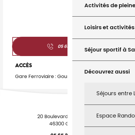
Activités de plein
Loisirs et activités
05 65 41 28
▒▒
Séjour sportif à S
Accès
Accès
Découvrez aussi
Gare Ferroviaire : Gourdon à 1km
Séjours entre
Espace Rand
20 Boulevard des Martyrs
46300 Gourdon