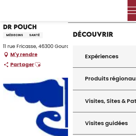
Aller
Accueil – Je prépare
Dr Pouch
Accueil
au
contenu
principal
Dr Pouch
Découvrir
MÉDECINS
SANTÉ
11 rue Fricasse, 46300 Gourdon
M'y rendre
Expériences
Ajouter aux favoris
Partager
Produits régionau
Visites, Sites & P
Visites guidées