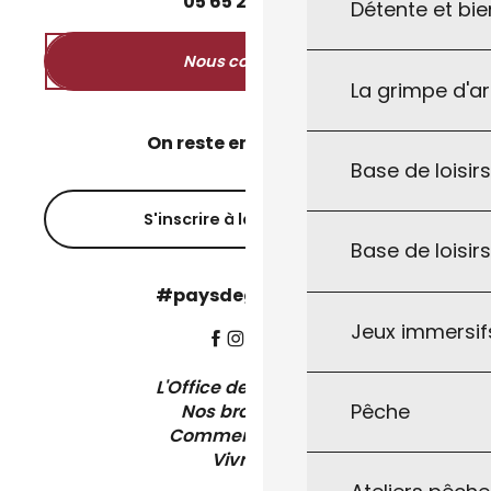
05
65
27
52
50
Détente et bie
Nous contacter
La grimpe d'a
On reste en contact ?
Base de loisirs
S'inscrire à la newsletter
Base de loisir
#paysdegourdon !
Jeux immersifs
L'Office de Tourisme
Pêche
Nos brochures
Comment venir ?
Vivre ici