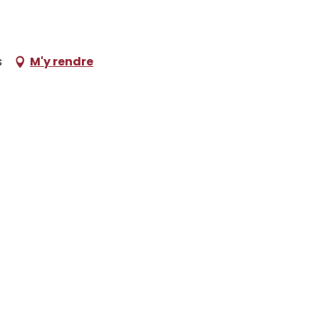
s
M'y rendre