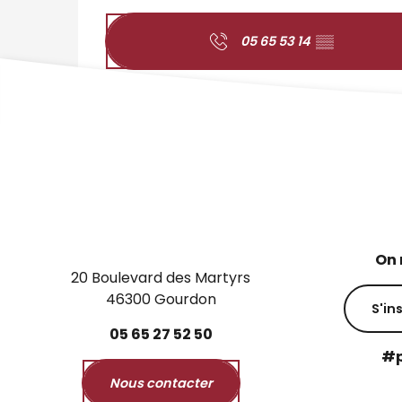
05 65 53 14
▒▒
On 
20 Boulevard des Martyrs
46300 Gourdon
S'in
05
65
27
52
50
#p
Nous contacter