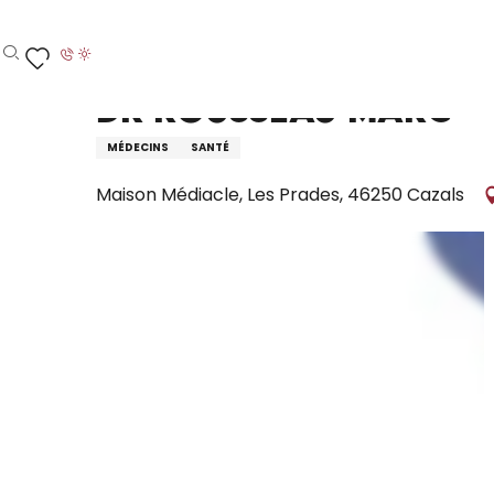
Aller
Accueil – Je prépare
Dr Rousseau Marc
au
contenu
Recherche
Voir les favoris
principal
Dr Rousseau Marc
MÉDECINS
SANTÉ
Maison Médiacle, Les Prades, 46250 Cazals