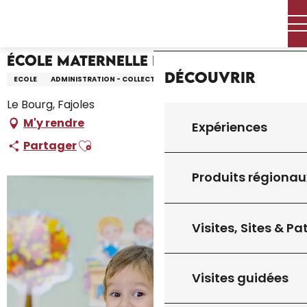
Aller
Accueil – Je prépare
École Maternelle de Fajoles
Accueil
au
contenu
principal
École Maternelle de Fajoles
Découvrir
ECOLE
ADMINISTRATION - COLLECTIVITÉ
Le Bourg, Fajoles
M'y rendre
Expériences
Ajouter aux favoris
Partager
Produits régionau
Visites, Sites & P
Visites guidées