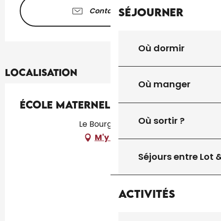
Séjourner
Contactez-nous
Où dormir
Localisation
Où manger
École Maternelle de Fajoles
Où sortir ?
Le Bourg, Fajoles
M'y rendre
Séjours entre Lot
Activités