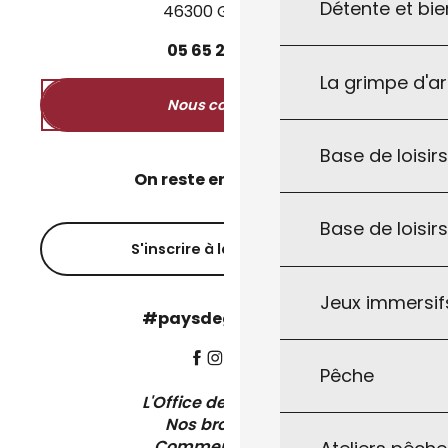
Détente et bie
46300 Gourdon
05
65
27
52
50
La grimpe d'a
Nous contacter
Base de loisirs
On reste en contact ?
Base de loisir
S'inscrire à la newsletter
Jeux immersifs
#paysdegourdon !
Pêche
L'Office de Tourisme
Nos brochures
Comment venir ?