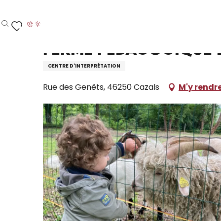
Aller
Accueil – Je prépare
Ferme Pédagogique Les Minis 
au
contenu
Recherche
Voir les favoris
principal
Ferme Pédagogique L
CENTRE D'INTERPRÉTATION
Rue des Genêts, 46250 Cazals
M'y rendr