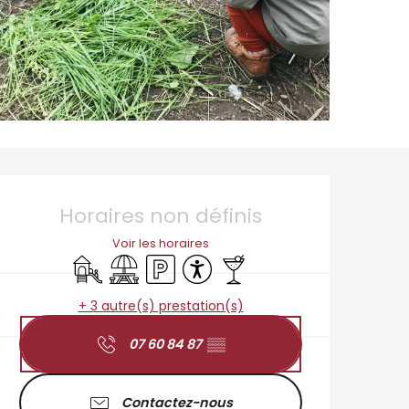
Ouverture et coordo
Horaires non définis
Voir les horaires
Jeux pour enfants / Espace jeux
Aire de pique nique
Parking
Accessibilité
Bar / Buvette
+ 3 autre(s) prestation(s)
07 60 84 87
▒▒
Contactez-nous