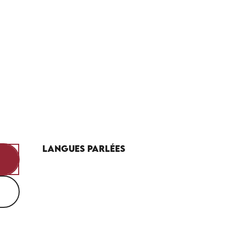
Langues parlées
Langues parlées