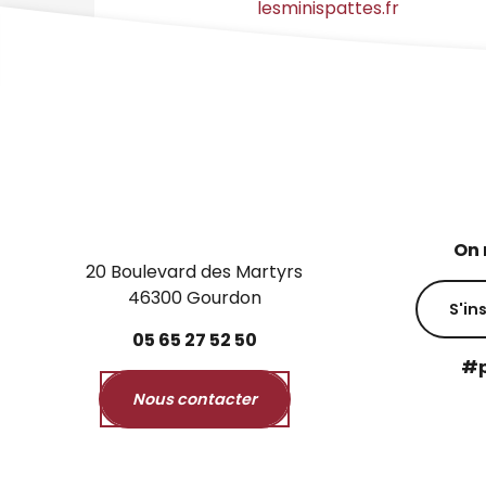
lesminispattes.fr
On 
20 Boulevard des Martyrs
46300 Gourdon
S'in
05
65
27
52
50
#p
Nous contacter