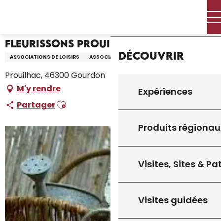
Aller
Accueil – Je prépare
Fleurissons Prouilhac
Accueil
au
contenu
principal
Fleurissons Prouilhac
Découvrir
ASSOCIATIONS DE LOISIRS
ASSOCIATION
Prouilhac, 46300 Gourdon
M'y rendre
Expériences
Ajouter aux favoris
Partager
Produits régionau
Visites, Sites & P
Visites guidées