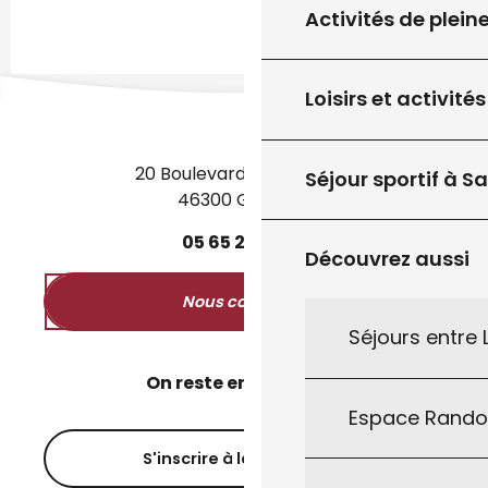
Activités de plein
Loisirs et activités
20 Boulevard des Martyrs
Séjour sportif à S
46300 Gourdon
05
65
27
52
50
Découvrez aussi
Nous contacter
Séjours entre
On reste en contact ?
Espace Rand
S'inscrire à la newsletter