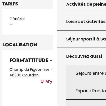
Tarifs
Activités de plein
Tarifs 2026
Général
Loisirs et activités
—
Séjour sportif à S
Localisation
Découvrez aussi
Form'Attitude - Salle de Sports
Champ du Pigeonnier - La Croix de Pierre,
Séjours entre
46300 Gourdon
M'y rendre
Espace Rand