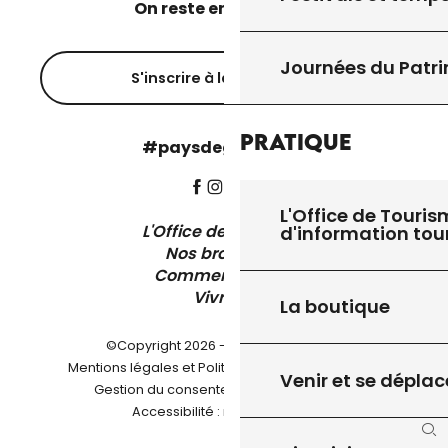
On reste en contact ?
Journées du Patr
S'inscrire à la newsletter
Pratique
#paysdegourdon !
L'Office de Touris
L'Office de Tourisme
d'information tou
Nos brochures
Comment venir ?
Vivre ici
La boutique
©Copyright 2026 - Pays de Gourdon
-
Mentions légales et Politique de confidentialité
Venir et se déplac
-
-
Gestion du consentement
Plan du site
Accessibilité : non conforme