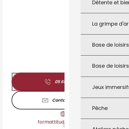
Détente et bie
La grimpe d'a
Base de loisirs
Base de loisir
05 65 41 43
▒▒
Jeux immersifs
Contactez-nous
Pêche
formattitude.jimdo.com