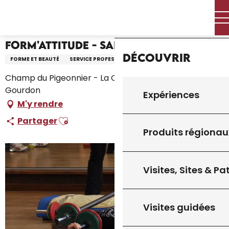
Aller
Accueil – Je prépare
Form'Attitude - Salle de Sports
Accueil
au
contenu
principal
Form'Attitude - Salle de Sports
Découvrir
FORME ET BEAUTÉ
SERVICE PROFESSIONNEL
Champ du Pigeonnier - La Croix de Pierre, 46300
Gourdon
Expériences
M'y rendre
Ajouter aux favoris
Partager
Produits régionau
Visites, Sites & P
Visites guidées