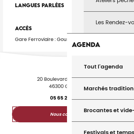
Ateliers pêche
Langues parlées
Langues parlées
Les Rendez-vo
Accès
Accès
Gare Ferroviaire : Gourdon à 2km
Agenda
Tout l'agenda
20 Boulevard des Martyrs
46300 Gourdon
Marchés tradition
05
65
27
52
50
Brocantes et vide
Nous contacter
Festivals et temps