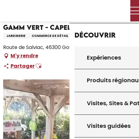
Aller
Accueil – Je prépare
Gamm Vert - Capel 4 Saisons
Accueil
au
contenu
principal
Gamm Vert - Capel 4 Saisons
Découvrir
JARDINERIE
COMMERCE DE DÉTAIL
Route de Salviac, 46300 Gourdon
M'y rendre
Expériences
Ajouter aux favoris
Partager
Produits régionau
Visites, Sites & P
Visites guidées