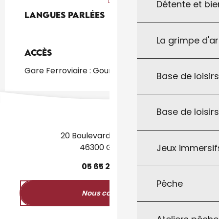
Détente et bie
Langues parlées
Langues parlées
La grimpe d'a
Accès
Accès
Gare Ferroviaire : Gourdon à 3km
Base de loisirs
Base de loisir
20 Boulevard des Martyrs
Jeux immersifs
46300 Gourdon
05
65
27
52
50
Pêche
Nous contacter