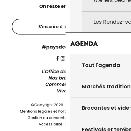
Ateliers pêche
On reste en contact ?
Les Rendez-vo
S'inscrire à la newsletter
Agenda
#paysdegourdon !
Tout l'agenda
L'Office de Tourisme
Nos brochures
Comment venir ?
Marchés tradition
Vivre ici
©Copyright 2026 - Pays de Gourdon
Brocantes et vide
-
Mentions légales et Politique de confidentialité
-
-
Gestion du consentement
Plan du site
Accessibilité : non conforme
Festivals et temps