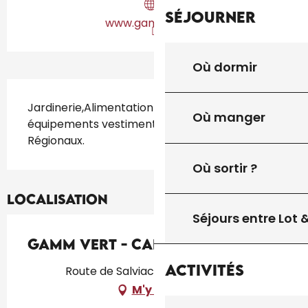
Séjourner
www.gammvert.fr
Où dormir
Description
Jardinerie,Alimentation Animale,Motoculture, 
Où manger
équipements vestimentaires (EPI) et Produits 
Régionaux.
Où sortir ?
Localisation
Séjours entre Lot
Gamm Vert - Capel 4 Saisons
Activités
Route de Salviac, 46300 Gourdon
M'y rendre