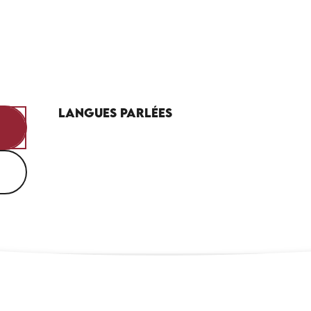
Langues parlées
Langues parlées