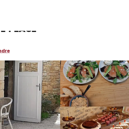
te Place
ndre