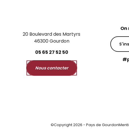
On 
20 Boulevard des Martyrs
46300 Gourdon
S'in
05
65
27
52
50
#p
Nous contacter
©Copyright 2026 - Pays de Gourdon
Menti