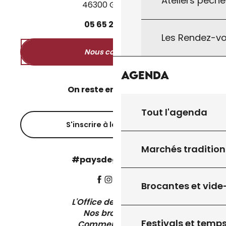
Ateliers pêche
46300 Gourdon
05
65
27
52
50
Les Rendez-vo
Nous contacter
Agenda
On reste en contact ?
Tout l'agenda
S'inscrire à la newsletter
Marchés tradition
#paysdegourdon !
Brocantes et vide
L'Office de Tourisme
Nos brochures
Festivals et temps
Comment venir ?