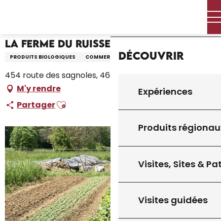
Aller
Accueil – Je prépare
La Ferme du Ruisseau de Saint-Clair
Accueil
au
contenu
principal
La Ferme du Ruisseau de Saint-Clair
Découvrir
PRODUITS BIOLOGIQUES
COMMERCE DE DÉTAIL
454 route des sagnoles, 46300 Saint-Clair
M'y rendre
Expériences
Ajouter aux favoris
Partager
Produits régionau
Visites, Sites & P
Visites guidées