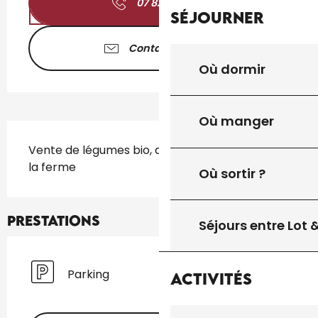
07 82 17 74
▒▒
Séjourner
Contactez-nous
Où dormir
Où manger
Description
Vente de légumes bio, de saison, produits sur 
la ferme
Où sortir ?
Prestations
Séjours entre Lot
Parking
Activités