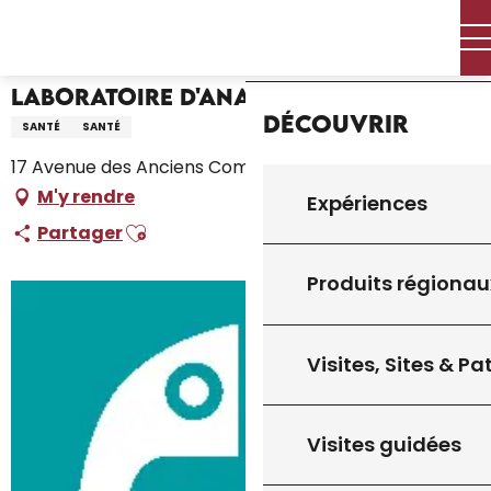
Aller
Accueil – Je prépare
Laboratoire d'Analyses Bio 3
Accueil
au
contenu
principal
Laboratoire d'Analyses Bio 3
Découvrir
SANTÉ
SANTÉ
17 Avenue des Anciens Combattants, 46300 Gourdon
M'y rendre
Expériences
Ajouter aux favoris
Partager
Produits régionau
Visites, Sites & P
Visites guidées