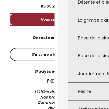
Détente et bie
05
65
27
52
50
La grimpe d'a
Nous contacter
Base de loisirs
On reste en contact ?
S'inscrire à la newsletter
Base de loisir
#paysdegourdon !
Jeux immersifs
Pêche
L'Office de Tourisme
Nos brochures
Comment venir ?
Vivre ici