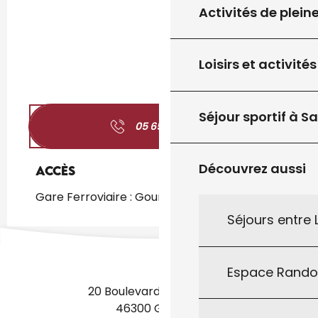
Activités de plein
Loisirs et activités
Séjour sportif à S
05 65 41 09
▒▒
Découvrez aussi
Accès
Accès
Gare Ferroviaire : Gourdon à 2km
Séjours entre
Espace Rand
20 Boulevard des Martyrs
46300 Gourdon