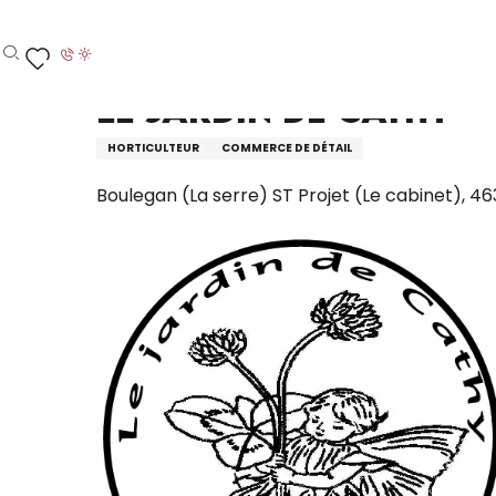
Aller
Accueil – Je prépare
Le Jardin de Cathy
au
contenu
Recherche
Voir les favoris
principal
Le Jardin de Cathy
HORTICULTEUR
COMMERCE DE DÉTAIL
Boulegan (La serre) ST Projet (Le cabinet), 46