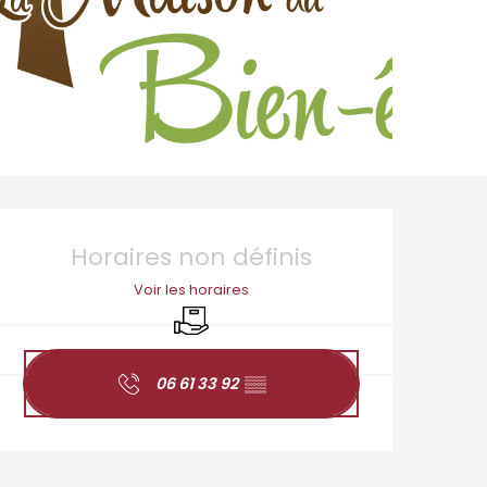
Ouverture et coordo
Horaires non définis
Voir les horaires
Livraison
06 61 33 92
▒▒