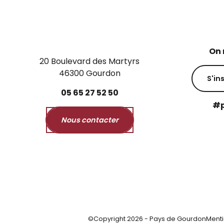
On 
20 Boulevard des Martyrs
46300 Gourdon
S'in
05
65
27
52
50
#p
Nous contacter
©Copyright 2026 - Pays de Gourdon
Menti