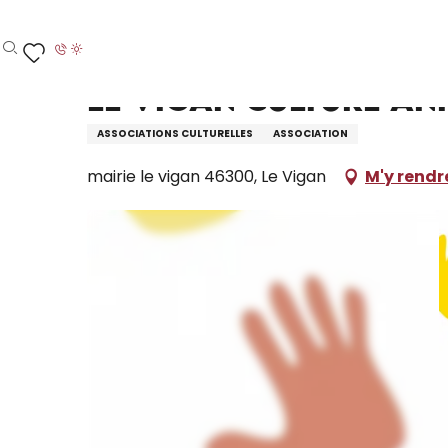
Aller
Accueil – Je prépare
Le Vigan Culture Animation
au
contenu
Recherche
Voir les favoris
principal
Le Vigan Culture An
ASSOCIATIONS CULTURELLES
ASSOCIATION
mairie le vigan 46300, Le Vigan
M'y rendr