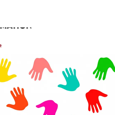
imation
e