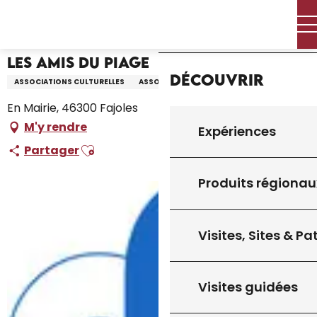
Aller
Accueil – Je prépare
Les Amis du Piage
Accueil
au
contenu
principal
Les Amis du Piage
Découvrir
ASSOCIATIONS CULTURELLES
ASSOCIATION
En Mairie, 46300 Fajoles
M'y rendre
Expériences
Ajouter aux favoris
Partager
Produits régionau
Visites, Sites & P
Visites guidées