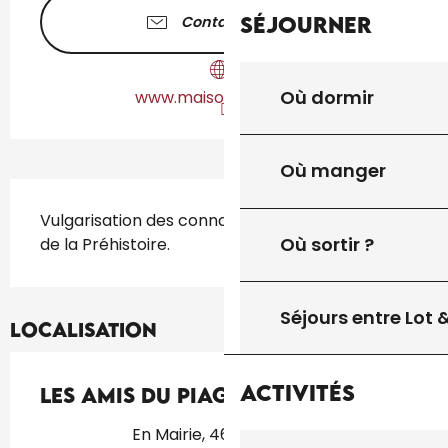
Séjourner
Contactez-nous
Où dormir
www.maisondupiage.fr
Où manger
Description
Vulgarisation des connaissances scientifiques 
Où sortir ?
de la Préhistoire.
Séjours entre Lot
Localisation
Activités
Les Amis du Piage
En Mairie, 46300 Fajoles