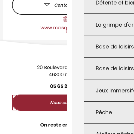
Détente et bie
Contactez-nous
La grimpe d'a
www.maisondupiage.fr
Base de loisirs
20 Boulevard des Martyrs
Base de loisir
46300 Gourdon
05
65
27
52
50
Jeux immersifs
Nous contacter
Pêche
On reste en contact ?