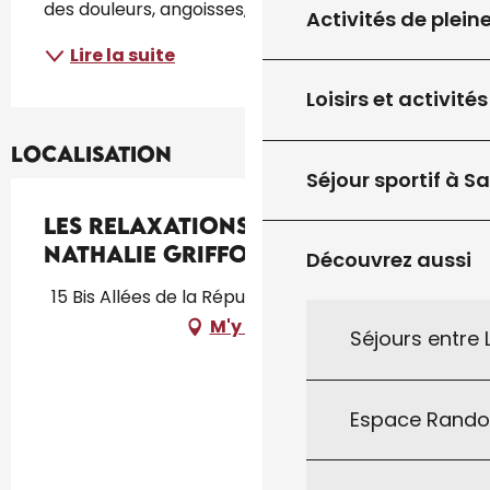
des douleurs, angoisses, etc. Ou...
Activités de plein
Lire la suite
Loisirs et activités
Localisation
Séjour sportif à S
Les Relaxations du Lot
Nathalie Griffoul
Découvrez aussi
15 Bis Allées de la République, 46300 Gourdon
M'y rendre
Séjours entre
Espace Rand