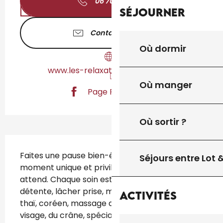
06 70 37 35
▒▒
Séjourner
Contactez-nous
Où dormir
www.les-relaxations-du-lot.com
Où manger
Page Facebook
Où sortir ?
Description
Faites une pause bien-être! Un précieux 
Séjours entre Lot
moment unique et privilégié de détente vous 
attend. Chaque soin est adapté à votre besoin: 
détente, lâcher prise, massage californien, 
Activités
thaï, coréen, massage du dos, du corps, du 
visage, du crâne, spécial bébé, sportif, pour 