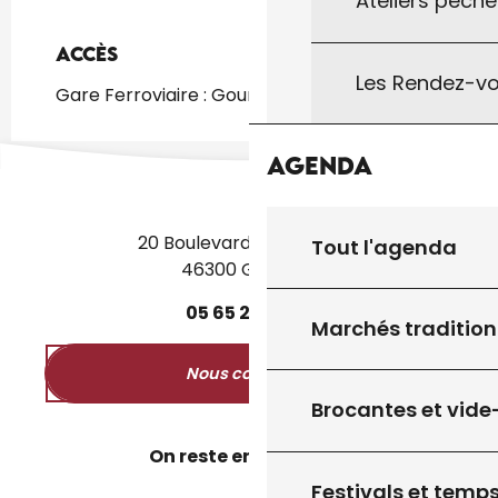
Ateliers pêche
Accès
Accès
Les Rendez-vo
Gare Ferroviaire : Gourdon à 1km
Agenda
20 Boulevard des Martyrs
Tout l'agenda
46300 Gourdon
05
65
27
52
50
Marchés tradition
Nous contacter
Brocantes et vide
On reste en contact ?
Festivals et temps