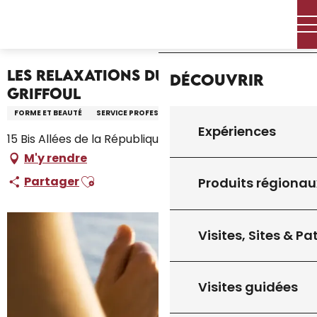
Aller
Accueil – Je prépare
Accueil
au
Les Relaxations du Lot Nathalie Griffoul
contenu
principal
Les Relaxations du Lot Nathalie
Découvrir
Griffoul
FORME ET BEAUTÉ
SERVICE PROFESSIONNEL
Expériences
15 Bis Allées de la République, 46300 Gourdon
M'y rendre
Ajouter aux favoris
Partager
Produits régionau
Visites, Sites & P
Visites guidées