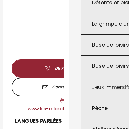
Détente et bie
La grimpe d'a
Base de loisirs
Base de loisir
06 70 37 35
▒▒
Jeux immersifs
Contactez-nous
Pêche
www.les-relaxations-du-lot.com
Langues parlées
Langues parlées