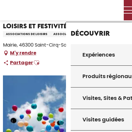
Aller
Accueil – Je prépare
Loisirs et Festivités
Accueil
au
contenu
principal
Loisirs et Festivités
Découvrir
ASSOCIATIONS DE LOISIRS
ASSOCIATION
Mairie, 46300 Saint-Cirq-Souillaguet
M'y rendre
Expériences
Ajouter aux favoris
Partager
Produits régionau
Visites, Sites & P
Visites guidées