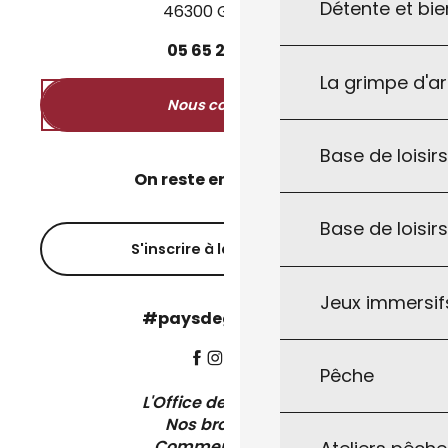
Détente et bie
46300 Gourdon
05
65
27
52
50
La grimpe d'a
Nous contacter
Base de loisirs
On reste en contact ?
Base de loisir
S'inscrire à la newsletter
Jeux immersifs
#paysdegourdon !
Pêche
L'Office de Tourisme
Nos brochures
Comment venir ?