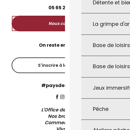
Détente et bie
05
65
27
52
50
La grimpe d'a
Nous contacter
Base de loisirs
On reste en contact ?
S'inscrire à la newsletter
Base de loisir
#paysdegourdon !
Jeux immersifs
Pêche
L'Office de Tourisme
Nos brochures
Comment venir ?
Vivre ici