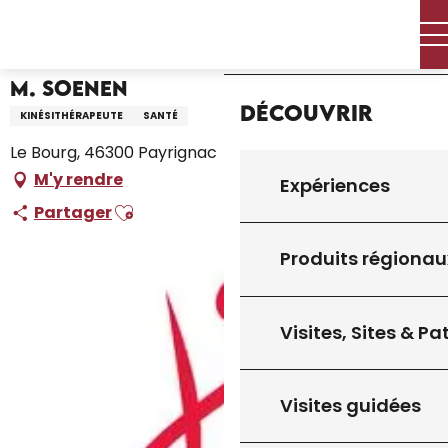
Aller
Accueil – Je prépare
M. Soenen
Accueil
au
contenu
principal
M. Soenen
Découvrir
KINÉSITHÉRAPEUTE
SANTÉ
Le Bourg, 46300 Payrignac
M'y rendre
Expériences
Ajouter aux favoris
Partager
Produits régionau
Visites, Sites & P
Visites guidées