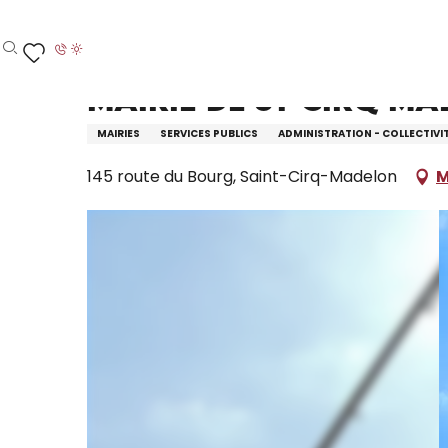
Aller
Accueil – Je prépare
Mairie de St Cirq Madelon
au
contenu
Recherche
Voir les favoris
principal
Mairie de St Cirq M
MAIRIES
SERVICES PUBLICS
ADMINISTRATION - COLLECTIVI
145 route du Bourg, Saint-Cirq-Madelon
M