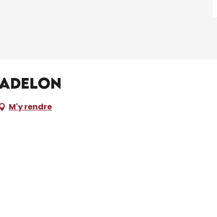
Madelon
M'y rendre