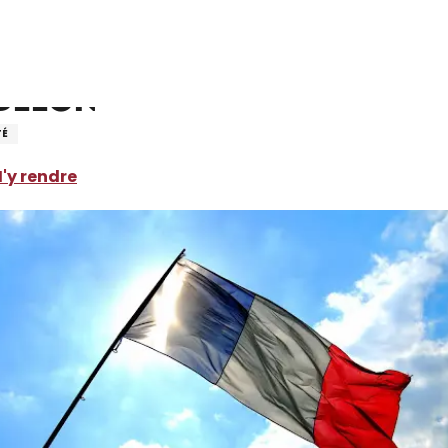
adelon
TÉ
'y rendre