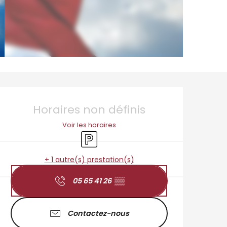
Ouverture et coordo
Horaires non définis
Voir les horaires
Parking
+ 1 autre(s) prestation(s)
05 65 41 26
▒▒
Contactez-nous